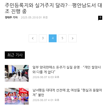
주민등록지와 실거주지 달라?…평안남도서 대
조 진행 중
정태주 기자
-
2025.05.20 8:01 오전
0
3
4
5
최근 기사
일부 양곡판매소 돈주가 실질 운영…“개인 쌀장사
와 다를 게 없다”
2026.08.07 6:03 오후
남녀평등 대대적 선전에 北 여성들 “현실과 동떨어
져” 불만
2026.08.07 4:01 오후