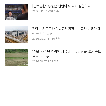
[남북통합] 통일은 선언이 아니라 실천이다
2026.08.07 2:01 오후
겉만 번지르르한 지방공업공장…노동자들 생산 대
신 광산에 동원
2026.08.07 11:59 오전
‘가을내기’ 빚 걱정에 시름하는 농장원들, 호박죽으
로 끼니 때워
2026.08.07 9:57 오전