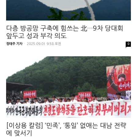
다층 방공망 구축에 힘쓰는 北…9차 당대회
앞두고 성과 부각 의도
정태주 기자
-
2025.09.01 9:58 오전
0
[이상용 칼럼] ‘민족’, ‘통일’ 없애는 대남 전략
에 맞서기