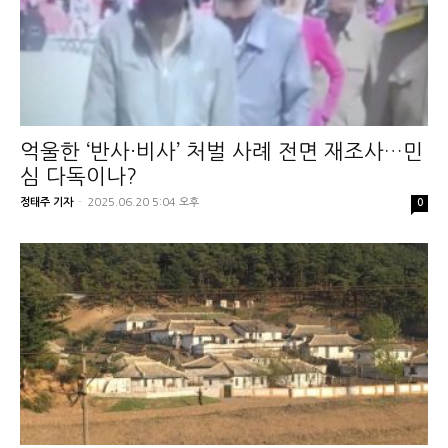
억울한 ‘반사·비사’ 처벌 사례 전면 재조사…민
심 다독이나?
정태주 기자
-
2025.06.20 5:04 오후
0