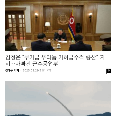
김정은 “무기급 우라늄 기하급수적 증산” 지
시…바빠진 군수공업부
정태주 기자
-
2025.09.29 5:04 오후
0