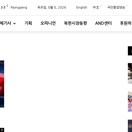
C
23.5
Pyongyang
토요일, 8월 8, 2026
English
中文
국민통일방송
체기사
기획
오피니언
북한시장동향
AND센터
후원하
0