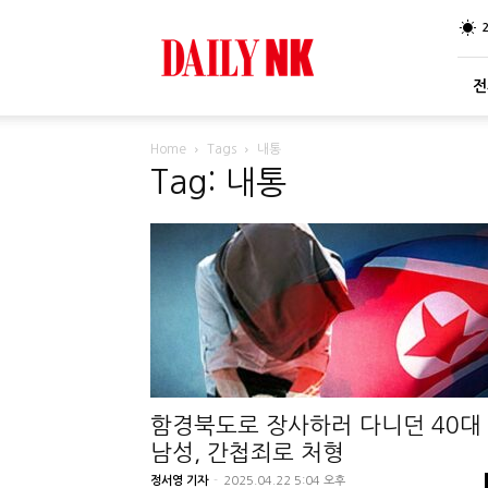
DailyNK
전
Home
Tags
내통
Tag: 내통
함경북도로 장사하러 다니던 40대
남성, 간첩죄로 처형
정서영 기자
-
2025.04.22 5:04 오후