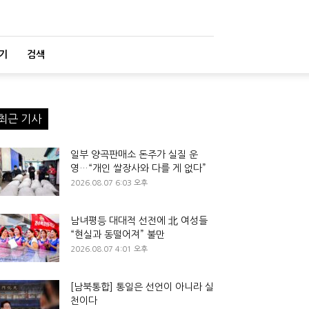
기
검색
최근 기사
일부 양곡판매소 돈주가 실질 운
영…“개인 쌀장사와 다를 게 없다”
2026.08.07 6:03 오후
남녀평등 대대적 선전에 北 여성들
“현실과 동떨어져” 불만
2026.08.07 4:01 오후
[남북통합] 통일은 선언이 아니라 실
천이다