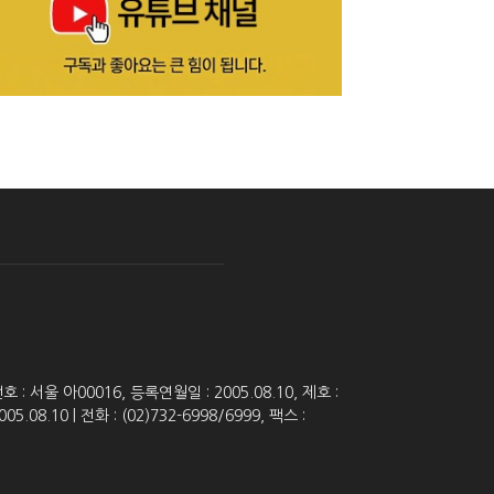
 서울 아00016, 등록연월일 : 2005.08.10, 제호 :
8.10 | 전화 : (02)732-6998/6999, 팩스 :