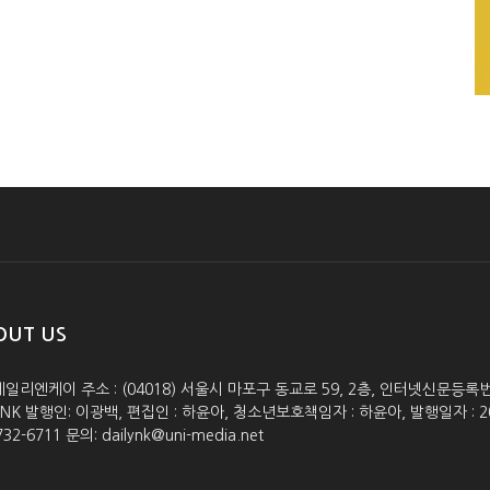
OUT US
데일리엔케이 주소 : (04018) 서울시 마포구 동교로 59, 2층, 인터넷신문등록번호 :
lyNK 발행인: 이광백, 편집인 : 하윤아, 청소년보호책임자 : 하윤아, 발행일자 : 2005.0
732-6711 문의: dailynk@uni-media.net