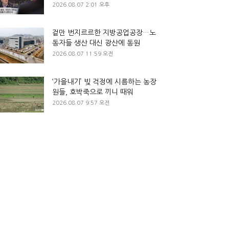
2026.08.07 2:01 오후
겉만 번지르르한 지방공업공장…노
동자들 생산 대신 광산에 동원
2026.08.07 11:59 오전
‘가을내기’ 빚 걱정에 시름하는 농장
원들, 호박죽으로 끼니 때워
2026.08.07 9:57 오전