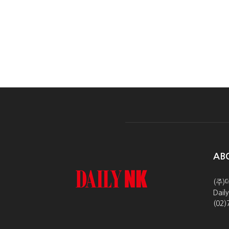
AB
(주)
Dai
(02)