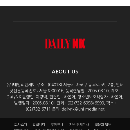
ABOUT US
(주)데일리엔케이 주소 : (04018) 서울시 마포구 동교로 59, 2층, 인터
넷신문등록번호 : 서울 아00016, 등록연월일 : 2005.08.10, 제호 :
DailyNK 발행인: 이광백, 편집인 : 하윤아, 청소년보호책임자 : 하윤아,
발행일자 : 2005.08.10 | 전화 : (02)732-6998/6999, 팩스 :
(02)732-6711 문의: dailynk@uni-media.net
회사소개
알립니다
후원안내
지난 연재기사
질문과 답변