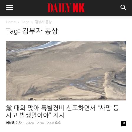
Home
Tags
김부자 동상
Tag: 김부자 동상
黨 대회 맞아 특별경비 선포하면서 “사망 등
사고 발생말아야” 지시
이상용 기자
-
2020.12.30 12:48 오후
0