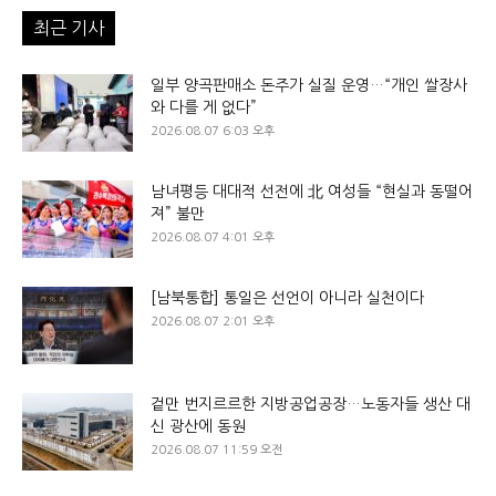
최근 기사
일부 양곡판매소 돈주가 실질 운영…“개인 쌀장사
와 다를 게 없다”
2026.08.07 6:03 오후
남녀평등 대대적 선전에 北 여성들 “현실과 동떨어
져” 불만
2026.08.07 4:01 오후
[남북통합] 통일은 선언이 아니라 실천이다
2026.08.07 2:01 오후
겉만 번지르르한 지방공업공장…노동자들 생산 대
신 광산에 동원
2026.08.07 11:59 오전