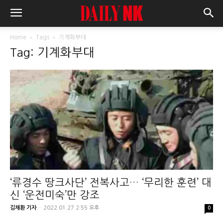
Home
Tags
기계화부대
Tag: 기계화부대
‘류경수 땅크사단’ 전복사고… ‘무리한 훈련’ 대
신 ‘운전미숙’만 강조
김채환 기자
-
2022.01.27 2:55 오후
0