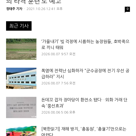
의 타격 훈련’도 예고
정태주 기자
-
2021.10.26 12:41 오후
0
최근 기사
‘가을내기’ 빚 걱정에 시름하는 농장원들, 호박죽으
로 끼니 때워
2026.08.07 9:57 오전
폭염에 전력난 심화하자 “군수공장에 전기 우선 공
급하라” 지시
2026.08.07 7:56 오전
돈데꼬 잡자 장마당이 환전소 됐다…외화 거래 단
속 ‘풍선효과’
2026.08.06 5:06 오후
[북한읽기] 재해 방지, ‘총동원’, ‘총궐기’만으로는
어렵다