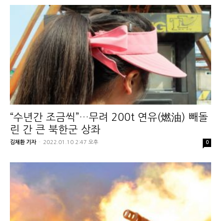
“수년간 조금씩”…무려 200t 연유(燃油) 빼돌
린 간 큰 북한군 상좌
김채환 기자
-
2022.01.10 2:47 오후
0