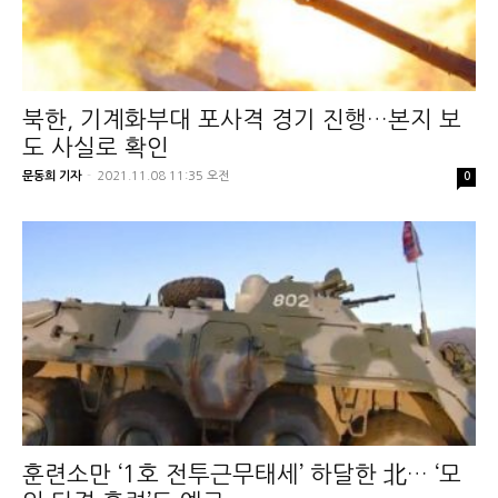
북한, 기계화부대 포사격 경기 진행…본지 보
도 사실로 확인
문동희 기자
-
2021.11.08 11:35 오전
0
훈련소만 ‘1호 전투근무태세’ 하달한 北… ‘모