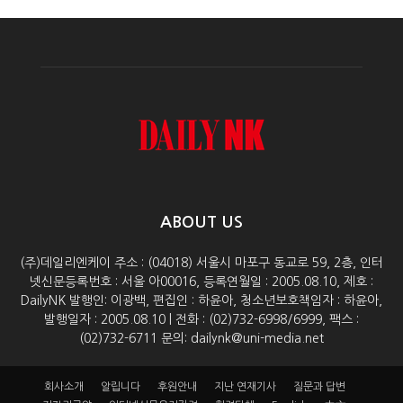
ABOUT US
(주)데일리엔케이 주소 : (04018) 서울시 마포구 동교로 59, 2층, 인터
넷신문등록번호 : 서울 아00016, 등록연월일 : 2005.08.10, 제호 :
DailyNK 발행인: 이광백, 편집인 : 하윤아, 청소년보호책임자 : 하윤아,
발행일자 : 2005.08.10 | 전화 : (02)732-6998/6999, 팩스 :
(02)732-6711 문의: dailynk@uni-media.net
회사소개
알립니다
후원안내
지난 연재기사
질문과 답변