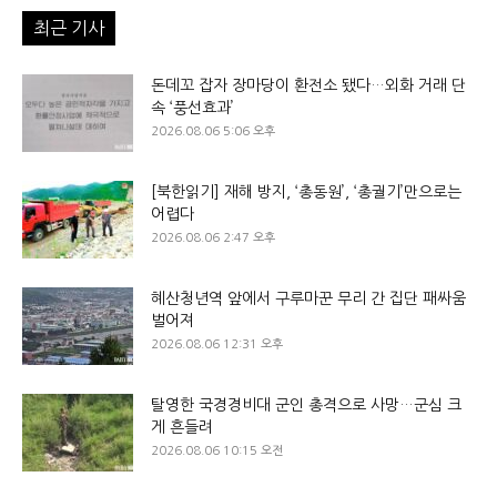
최근 기사
돈데꼬 잡자 장마당이 환전소 됐다…외화 거래 단
속 ‘풍선효과’
2026.08.06 5:06 오후
[북한읽기] 재해 방지, ‘총동원’, ‘총궐기’만으로는
어렵다
2026.08.06 2:47 오후
혜산청년역 앞에서 구루마꾼 무리 간 집단 패싸움
벌어져
2026.08.06 12:31 오후
탈영한 국경경비대 군인 총격으로 사망…군심 크
게 흔들려
2026.08.06 10:15 오전