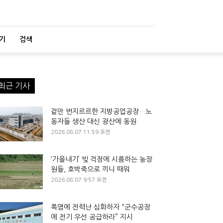
기
검색
최근 기사
겉만 번지르르한 지방공업공장…노
동자들 생산 대신 광산에 동원
2026.08.07 11:59 오전
‘가을내기’ 빚 걱정에 시름하는 농장
원들, 호박죽으로 끼니 때워
2026.08.07 9:57 오전
폭염에 전력난 심화하자 “군수공장
에 전기 우선 공급하라” 지시