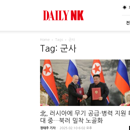
DailyNK
전
Home
Tags
군사
Tag: 군사
北, 러시아에 무기 공급·병력 지원 
대 중…북러 밀착 노골화
정태주 기자
-
2025.02.10 6:02 오후