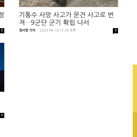
정
기통수 사망 사고가 문건 사고로 번
져…9군단 군기 확립 나서
정서영 기자
-
2023.04.10 12:33 오후
0
0
사
0