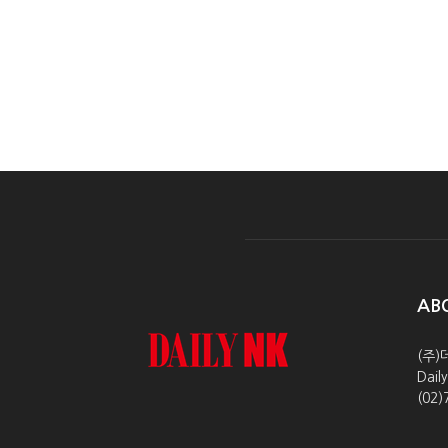
AB
(주)
Dai
(02)