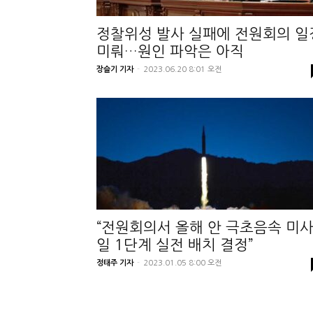
정찰위성 발사 실패에 전원회의 일
미뤄…원인 파악은 아직
장슬기 기자
-
2023.06.20 8:01 오전
“전원회의서 올해 안 극초음속 미
일 1단계 실전 배치 결정”
정태주 기자
-
2023.01.05 8:00 오전