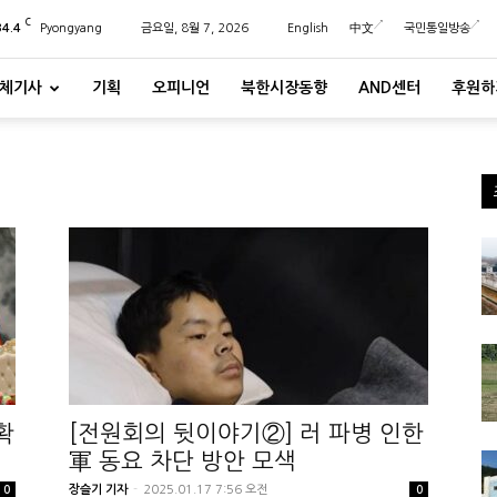
C
34.4
Pyongyang
금요일, 8월 7, 2026
English
中文
국민통일방송
체기사
기획
오피니언
북한시장동향
AND센터
후원하
확
[전원회의 뒷이야기②] 러 파병 인한
軍 동요 차단 방안 모색
장슬기 기자
-
2025.01.17 7:56 오전
0
0