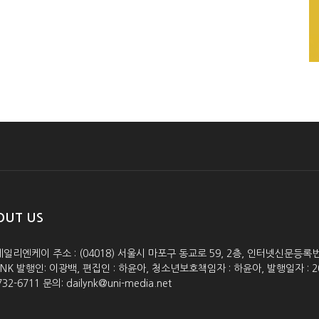
OUT US
데일리엔케이 주소 : (04018) 서울시 마포구 동교로 59, 2층, 인터넷신문등록번호 :
lyNK 발행인: 이광백, 편집인 : 하윤아, 청소년보호책임자 : 하윤아, 발행일자 : 2005.0
732-6711 문의: dailynk@uni-media.net