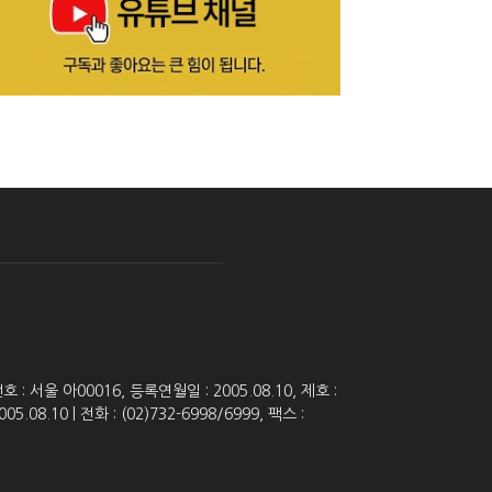
 서울 아00016, 등록연월일 : 2005.08.10, 제호 :
8.10 | 전화 : (02)732-6998/6999, 팩스 :