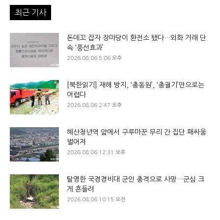
최근 기사
돈데꼬 잡자 장마당이 환전소 됐다…외화 거래 단
속 ‘풍선효과’
2026.08.06 5:06 오후
[북한읽기] 재해 방지, ‘총동원’, ‘총궐기’만으로는
어렵다
2026.08.06 2:47 오후
혜산청년역 앞에서 구루마꾼 무리 간 집단 패싸움
벌어져
2026.08.06 12:31 오후
탈영한 국경경비대 군인 총격으로 사망…군심 크
게 흔들려
2026.08.06 10:15 오전