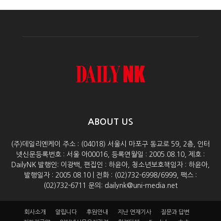
ABOUT US
(주)데일리엔케이 주소 : (04018) 서울시 마포구 동교로 59, 2층, 인터
넷신문등록번호 : 서울 아00016, 등록연월일 : 2005.08.10, 제호 :
DailyNK 발행인: 이광백, 편집인 : 하윤아, 청소년보호책임자 : 하윤아,
발행일자 : 2005.08.10 | 전화 : (02)732-6998/6999, 팩스 :
(02)732-6711 문의: dailynk@uni-media.net
회사소개
알립니다
후원안내
지난 연재기사
질문과 답변