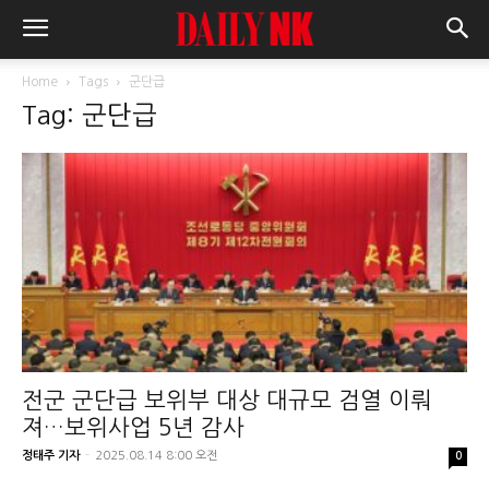
Home
Tags
군단급
Tag: 군단급
전군 군단급 보위부 대상 대규모 검열 이뤄
져…보위사업 5년 감사
정태주 기자
-
2025.08.14 8:00 오전
0