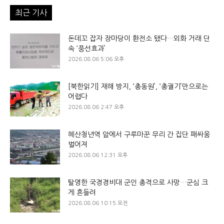
최근 기사
돈데꼬 잡자 장마당이 환전소 됐다…외화 거래 단
속 ‘풍선효과’
2026.08.06 5:06 오후
[북한읽기] 재해 방지, ‘총동원’, ‘총궐기’만으로는
어렵다
2026.08.06 2:47 오후
혜산청년역 앞에서 구루마꾼 무리 간 집단 패싸움
벌어져
2026.08.06 12:31 오후
탈영한 국경경비대 군인 총격으로 사망…군심 크
게 흔들려
2026.08.06 10:15 오전