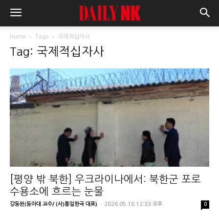
Home
Tags
국제적십자사
Tag: 국제적십자사
[평양 밖 북한] 우크라이나에서: 북한군 포로
수용소에 흐르는 눈물
강동완(동아대 교수/ (사)통일한국 대표)
-
2026.05.18 12:33 오후
0