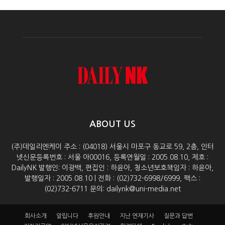
ABOUT US
(주)데일리엔케이 주소 : (04018) 서울시 마포구 동교로 59, 2층, 인터
넷신문등록번호 : 서울 아00016, 등록연월일 : 2005.08.10, 제호 :
DailyNK 발행인: 이광백, 편집인 : 하윤아, 청소년보호책임자 : 하윤아,
발행일자 : 2005.08.10 | 전화 : (02)732-6998/6999, 팩스 :
(02)732-6711 문의: dailynk@uni-media.net
회사소개
알립니다
후원안내
지난 연재기사
질문과 답변