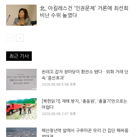
北, 아킬레스건 ‘인권문제’ 거론에 최선희
비난 수위 높였다
최근 기사
돈데꼬 잡자 장마당이 환전소 됐다…외화 거래 단
속 ‘풍선효과’
2026.08.06 5:06 오후
[북한읽기] 재해 방지, ‘총동원’, ‘총궐기’만으로는
어렵다
2026.08.06 2:47 오후
혜산청년역 앞에서 구루마꾼 무리 간 집단 패싸움
벌어져