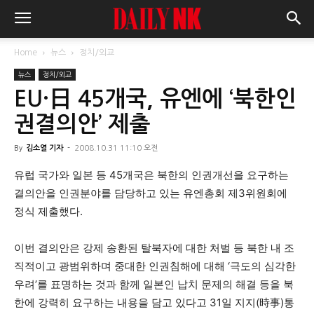
Home
뉴스
정치/외교
뉴스
정치/외교
EU·日 45개국, 유엔에 ‘북한인
권결의안’ 제출
By
김소열 기자
-
2008.10.31 11:10 오전
유럽 국가와 일본 등 45개국은 북한의 인권개선을 요구하는
결의안을 인권분야를 담당하고 있는 유엔총회 제3위원회에
정식 제출했다.
이번 결의안은 강제 송환된 탈북자에 대한 처벌 등 북한 내 조
직적이고 광범위하며 중대한 인권침해에 대해 ‘극도의 심각한
우려’를 표명하는 것과 함께 일본인 납치 문제의 해결 등을 북
한에 강력히 요구하는 내용을 담고 있다고 31일 지지(時事)통