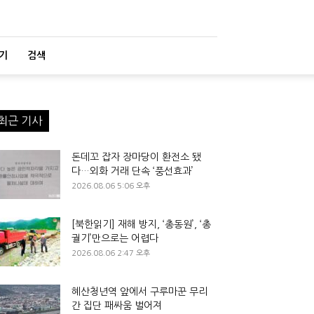
기
검색
최근 기사
돈데꼬 잡자 장마당이 환전소 됐
다…외화 거래 단속 ‘풍선효과’
2026.08.06 5:06 오후
[북한읽기] 재해 방지, ‘총동원’, ‘총
궐기’만으로는 어렵다
2026.08.06 2:47 오후
혜산청년역 앞에서 구루마꾼 무리
간 집단 패싸움 벌어져