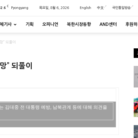
C
32.6
Pyongyang
목요일, 8월 6, 2026
English
中文
국민통일방송
체기사
기획
오피니언
북한시장동향
AND센터
후원하
망” 되풀이
망” 되풀이
는 김대중 전 대통령 예방, 남북관계 등에 대해 의견을