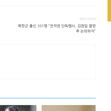
Next article
북한군 출신 101명 “전작권 단독행사, 김정일 멸망
후 논의하자”