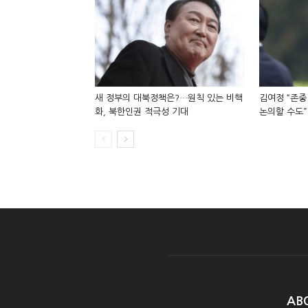
새 정부의 대북정책은?…원칙 있는 비핵
김여정 “존중
화, 북한인권 적극성 기대
논의할 수도”
AB