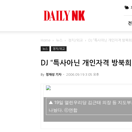
DailyNK
전
Home
뉴스
정치/외교
DJ “특사아닌 개인자격 방북희
뉴스
정치/외교
DJ “특사아닌 개인자격 방북희
By
정재성 기자
-
2006.09.19 3:05 오후
▲ 19일 열린우리당 김근태 의장 등 지도부
나눴다. ⓒ연합