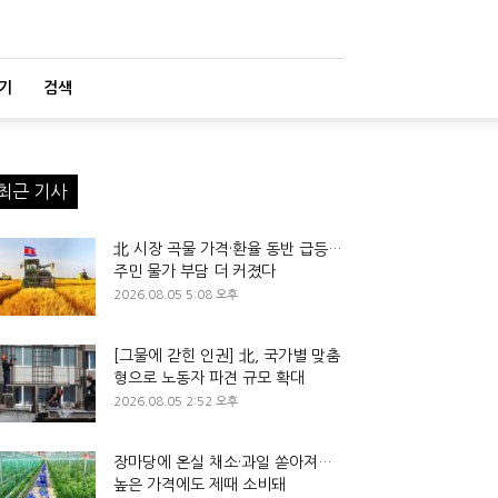
기
검색
최근 기사
北 시장 곡물 가격·환율 동반 급등…
주민 물가 부담 더 커졌다
2026.08.05 5:08 오후
[그물에 갇힌 인권] 北, 국가별 맞춤
형으로 노동자 파견 규모 확대
2026.08.05 2:52 오후
장마당에 온실 채소·과일 쏟아져…
높은 가격에도 제때 소비돼