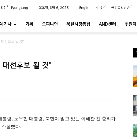
C
26.2
Pyongyang
목요일, 8월 6, 2026
English
中文
국민통일방송
체기사
기획
오피니언
북한시장동향
AND센터
후원하
여 대선후보 될 것”
여 대선후보 될 것”
대통령, 노무현 대통령, 북한이 밀고 있는 이해찬 전 총리가
 주장했다.