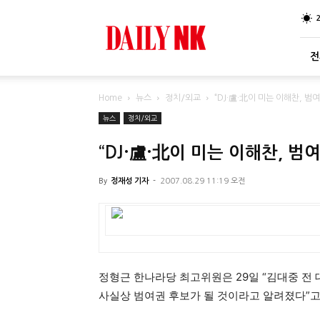
DailyNK
전
Home
뉴스
정치/외교
“DJ·盧·北이 미는 이해찬, 범
뉴스
정치/외교
“DJ·盧·北이 미는 이해찬, 범
By
정재성 기자
-
2007.08.29 11:19 오전
정형근 한나라당 최고위원은 29일 “김대중 전 
사실상 범여권 후보가 될 것이라고 알려졌다”고