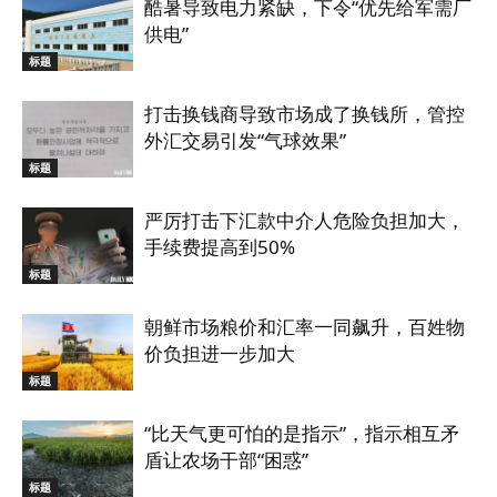
酷暑导致电力紧缺，下令“优先给军需厂
供电”
标题
打击换钱商导致市场成了换钱所，管控
外汇交易引发“气球效果”
标题
严厉打击下汇款中介人危险负担加大，
手续费提高到50%
标题
朝鲜市场粮价和汇率一同飙升，百姓物
价负担进一步加大
标题
“比天气更可怕的是指示”，指示相互矛
盾让农场干部“困惑”
标题