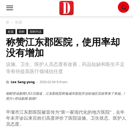
家
标题
标题
朝鲜
朝鲜内况
称赞江东郡医院，使用率却
没有增加
设施、卫生、医护人员态度有改善，药品短缺和医生不足
等有待提高医疗领域信任度
由
Lee Sang-yong
-
2026.02.04 9:41am
朝鲜劳动新闻1月2日报道，江东郡医院和龟城市医院开业给地区百姓带来了幸福。/
照片=劳动新闻·新闻1
平壤市江东郡医院被宣传为“第一家现代化的地方医院”，去年
年末开诊以来百姓们高度评价了医院设施、卫生状态、医护人
员态度。