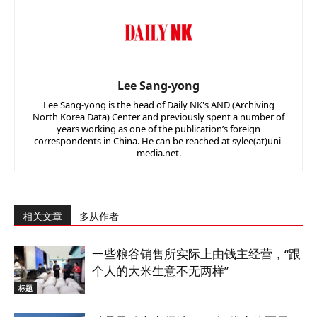
Lee Sang-yong
Lee Sang-yong is the head of Daily NK's AND (Archiving
North Korea Data) Center and previously spent a number of
years working as one of the publication’s foreign
correspondents in China. He can be reached at sylee(at)uni-
media.net.
相关文章
多从作者
一些粮谷销售所实际上由钱主经营，“跟
个人的大米生意不无两样”
标题