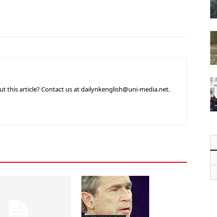
 this article? Contact us at dailynkenglish@uni-media.net.