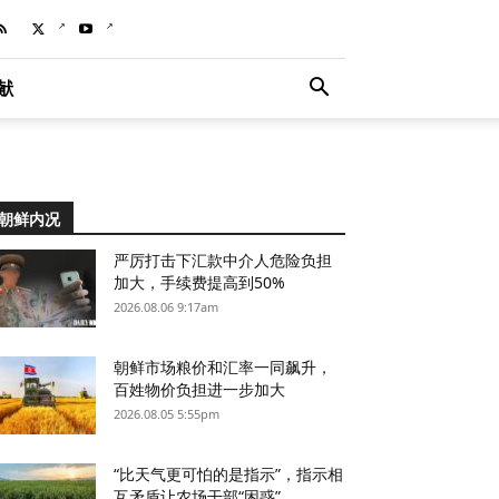
献
朝鲜内况
严厉打击下汇款中介人危险负担
加大，手续费提高到50%
2026.08.06 9:17am
朝鲜市场粮价和汇率一同飙升，
百姓物价负担进一步加大
2026.08.05 5:55pm
“比天气更可怕的是指示”，指示相
互矛盾让农场干部“困惑”