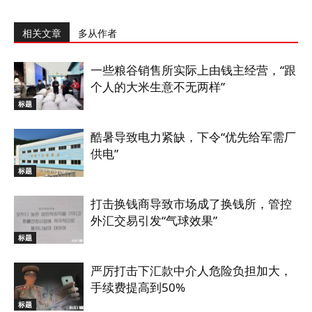
相关文章
多从作者
一些粮谷销售所实际上由钱主经营，“跟
个人的大米生意不无两样”
标题
酷暑导致电力紧缺，下令“优先给军需厂
供电”
标题
打击换钱商导致市场成了换钱所，管控
外汇交易引发“气球效果”
标题
严厉打击下汇款中介人危险负担加大，
手续费提高到50%
标题