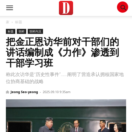
家
标题
标题
朝鲜
朝鲜内况
把金正恩访华前对干部们的
讲话编制成《力作》渗透到
干部学习班
称此次访华是“历史性事件”……阐明了营造承认拥核国家地
位协商基础的战略
由
Jeong Seo-yeong
-
2025.09.10 9:35am