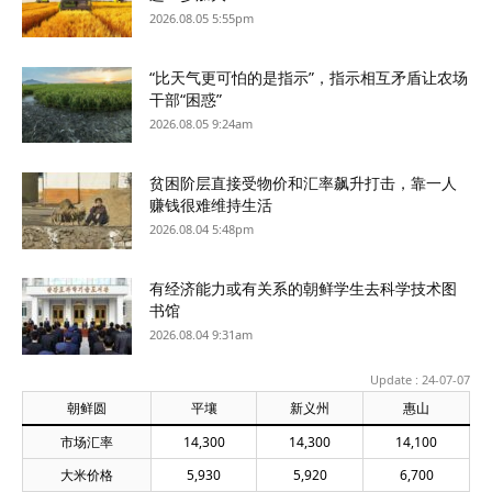
2026.08.05 5:55pm
“比天气更可怕的是指示”，指示相互矛盾让农场
干部“困惑”
2026.08.05 9:24am
贫困阶层直接受物价和汇率飙升打击，靠一人
赚钱很难维持生活
2026.08.04 5:48pm
有经济能力或有关系的朝鲜学生去科学技术图
书馆
2026.08.04 9:31am
Update : 24-07-07
朝鲜圆
平壤
新义州
惠山
市场汇率
14,300
14,300
14,100
大米价格
5,930
5,920
6,700