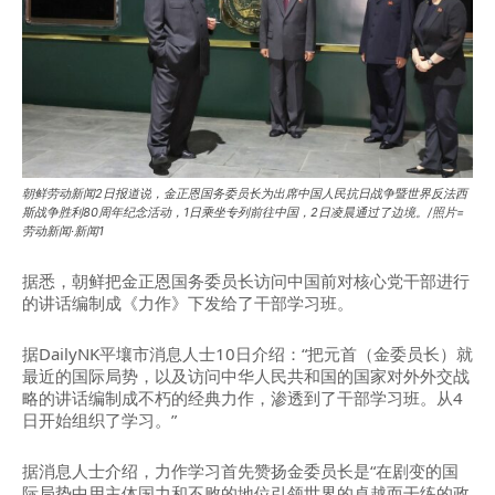
朝鲜劳动新闻2日报道说，金正恩国务委员长为出席中国人民抗日战争暨世界反法西
斯战争胜利80周年纪念活动，1日乘坐专列前往中国，2日凌晨通过了边境。/照片=
劳动新闻·新闻1
据悉，朝鲜把金正恩国务委员长访问中国前对核心党干部进行
的讲话编制成《力作》下发给了干部学习班。
据DailyNK平壤市消息人士10日介绍：“把元首（金委员长）就
最近的国际局势，以及访问中华人民共和国的国家对外外交战
略的讲话编制成不朽的经典力作，渗透到了干部学习班。从4
日开始组织了学习。”
据消息人士介绍，力作学习首先赞扬金委员长是“在剧变的国
际局势中用主体国力和不败的地位引领世界的卓越而干练的政