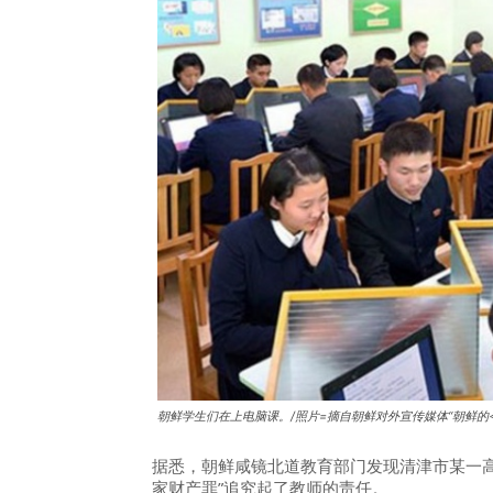
朝鲜学生们在上电脑课。/照片=摘自朝鲜对外宣传媒体“朝鲜的
据悉，朝鲜咸镜北道教育部门发现清津市某一
家财产罪”追究起了教师的责任。