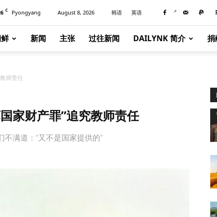
C
26
Pyongyang
August 8, 2026
韩语
英语
朝鲜
新闻
主张
过往新闻
DAILYNK 简介
捐
究教师责任
坏国家财产罪”追究教师责任
不满道：“又不是国家提供的”