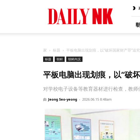
Daily
NK
Chinese
家
标题
平板电脑出现划痕，以“破坏国家财产罪”追
标题
朝鲜
朝鲜内况
平板电脑出现划痕，以“破
对学校电子设备等教育器材进行检查，教师们
由
Jeong Seo-yeong
-
2026.06.15 8:48am