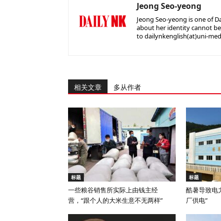
Jeong Seo-yeong
Jeong Seo-yeong is one of Dai
about her identity cannot be
to dailynkenglish(at)uni-med
相关文章
多从作者
标题
标题
一些粮谷销售所实际上由钱主经
酷暑导致电
营，“跟个人的大米生意不无两样”
厂供电”