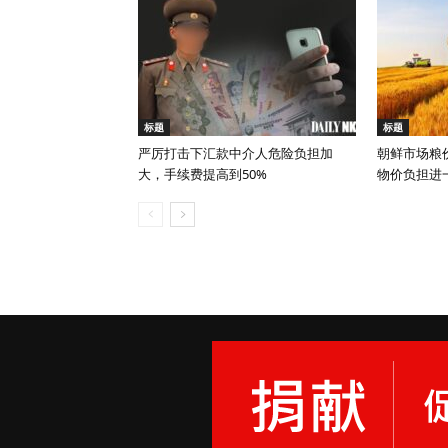
标题
标题
严厉打击下汇款中介人危险负担加
朝鲜市场粮
大，手续费提高到50%
物价负担进