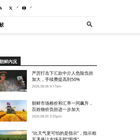
献
朝鲜内况
严厉打击下汇款中介人危险负担
加大，手续费提高到50%
2026.08.06 9:17am
朝鲜市场粮价和汇率一同飙升，
百姓物价负担进一步加大
2026.08.05 5:55pm
“比天气更可怕的是指示”，指示相
互矛盾让农场干部“困惑”