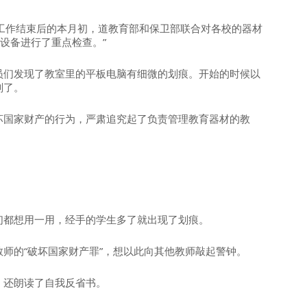
“插秧工作结束后的本月初，道教育部和保卫部联合对各校的器材
设备进行了重点检查。”
员们发现了教室里的平板电脑有细微的划痕。开始的时候以
划了。
坏国家财产的行为，严肃追究起了负责管理教育器材的教
们都想用一用，经手的学生多了就出现了划痕。
师的“破坏国家财产罪”，想以此向其他教师敲起警钟。
，还朗读了自我反省书。