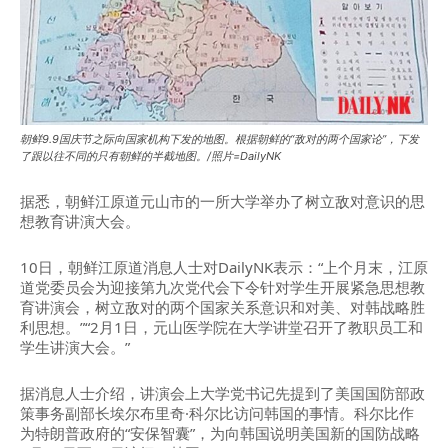
朝鲜9.9国庆节之际向国家机构下发的地图。根据朝鲜的“敌对的两个国家论”，下发
了跟以往不同的只有朝鲜的半截地图。/照片=DailyNK
据悉，朝鲜江原道元山市的一所大学举办了树立敌对意识的思
想教育讲演大会。
10日，朝鲜江原道消息人士对DailyNK表示：“上个月末，江原
道党委员会为迎接第九次党代会下令针对学生开展紧急思想教
育讲演会，树立敌对的两个国家关系意识和对美、对韩战略胜
利思想。”“2月1日，元山医学院在大学讲堂召开了教职员工和
学生讲演大会。”
据消息人士介绍，讲演会上大学党书记先提到了美国国防部政
策事务副部长埃尔布里奇·科尔比访问韩国的事情。科尔比作
为特朗普政府的“安保智囊”，为向韩国说明美国新的国防战略