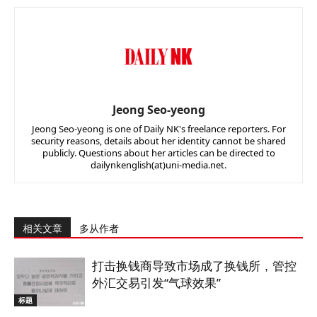
Jeong Seo-yeong
Jeong Seo-yeong is one of Daily NK's freelance reporters. For
security reasons, details about her identity cannot be shared
publicly. Questions about her articles can be directed to
dailynkenglish(at)uni-media.net.
相关文章
多从作者
打击换钱商导致市场成了换钱所，管控
外汇交易引发“气球效果”
标题