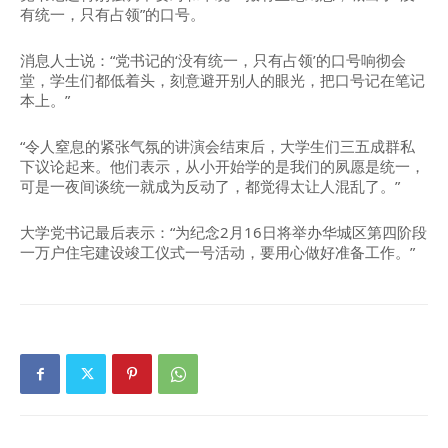
有统一，只有占领”的口号。
消息人士说：“党书记的‘没有统一，只有占领’的口号响彻会
堂，学生们都低着头，刻意避开别人的眼光，把口号记在笔记
本上。”
“令人窒息的紧张气氛的讲演会结束后，大学生们三五成群私
下议论起来。他们表示，从小开始学的是我们的夙愿是统一，
可是一夜间谈统一就成为反动了，都觉得太让人混乱了。”
大学党书记最后表示：“为纪念2月16日将举办华城区第四阶段
一万户住宅建设竣工仪式一号活动，要用心做好准备工作。”