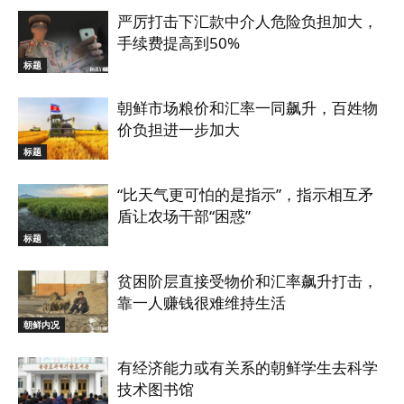
严厉打击下汇款中介人危险负担加大，
手续费提高到50%
标题
朝鲜市场粮价和汇率一同飙升，百姓物
价负担进一步加大
标题
“比天气更可怕的是指示”，指示相互矛
盾让农场干部“困惑”
标题
贫困阶层直接受物价和汇率飙升打击，
靠一人赚钱很难维持生活
朝鲜内况
有经济能力或有关系的朝鲜学生去科学
技术图书馆