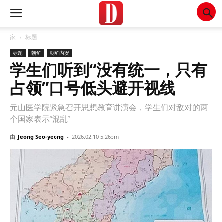
家
标题
标题
朝鲜
朝鲜内况
学生们听到“没有统一，只有
占领”口号低头避开视线
元山医学院紧急召开思想教育讲演会，学生们对敌对的两
个国家表示“混乱”
由
Jeong Seo-yeong
-
2026.02.10 5:26pm