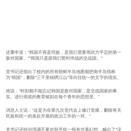
还重申道：“韩国不再是同族，是我们需要用武力平定的第一
敌对国家。”“韩国只是跟我们暂时停战的交战国。”
党书记还指出了校内的所有朝鲜半岛地图都把南半岛指称
为“韩国”，删除“三千里锦绣江山”等向往统一的文字的现实。
他说：“时刻都不能忘记韩国是敌对国家，是交战国家的事
实。进行彻底的教育铭刻在每个青年的思想里。”
消息人士说：“这是为在第九次党代会上修订党规，删除有关
民族和统一的条款开展的政治工作的一环。”
党书记还特别强调不要对和平统一报有丝毫幻想，喊出了“没