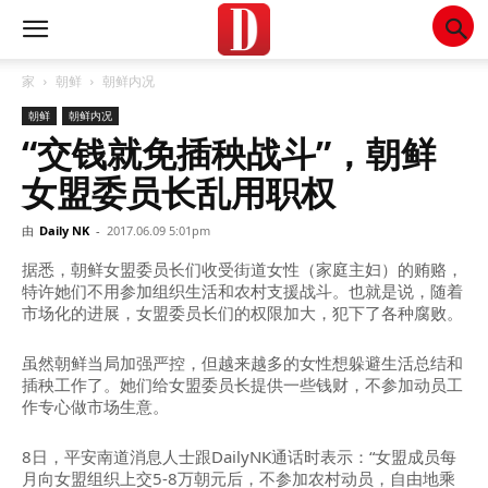
家
朝鲜
朝鲜内况
朝鲜
朝鲜内况
“交钱就免插秧战斗”，朝鲜
女盟委员长乱用职权
由
Daily NK
-
2017.06.09 5:01pm
据悉，朝鲜女盟委员长们收受街道女性（家庭主妇）的贿赂，
特许她们不用参加组织生活和农村支援战斗。也就是说，随着
市场化的进展，女盟委员长们的权限加大，犯下了各种腐败。
虽然朝鲜当局加强严控，但越来越多的女性想躲避生活总结和
插秧工作了。她们给女盟委员长提供一些钱财，不参加动员工
作专心做市场生意。
8日，平安南道消息人士跟DailyNK通话时表示：“女盟成员每
月向女盟组织上交5-8万朝元后，不参加农村动员，自由地乘