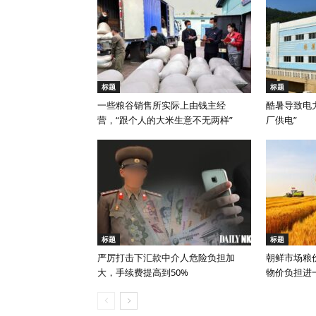
标题
标题
一些粮谷销售所实际上由钱主经
酷暑导致电
营，“跟个人的大米生意不无两样”
厂供电”
标题
标题
严厉打击下汇款中介人危险负担加
朝鲜市场粮
大，手续费提高到50%
物价负担进