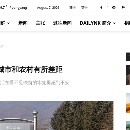
C
29.7
Pyongyang
August 7, 2026
韩语
英语
朝鲜
新闻
主张
过往新闻
DAILYNK 简介
捐
差距
城市和农村有所差距
生活在看不见铁窗的牢笼里感到不安