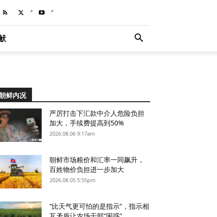
献
朝鲜内况
严厉打击下汇款中介人危险负担
加大，手续费提高到50%
2026.08.06 9:17am
朝鲜市场粮价和汇率一同飙升，
百姓物价负担进一步加大
2026.08.05 5:55pm
“比天气更可怕的是指示”，指示相
互矛盾让农场干部“困惑”