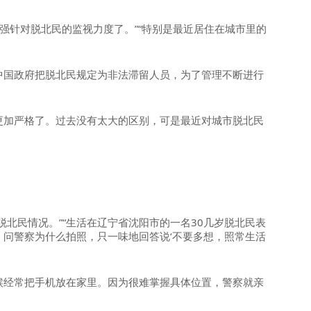
断加强针对脱北民的监视力度了。”“特别是最近居住在城市里的
中国政府把脱北民规定为非法滞留人员，为了管理不断进行
更加严格了。过去没有太大的区别，可是最近对城市脱北民
脱北民情况。”“生活在辽宁省沈阳市的一名30几岁脱北民表
问警察为什么拍照，只一味地回答说‘不要多想，照常生活
候经常把手机放在家里。因为很难掌握具体位置，警察就亲