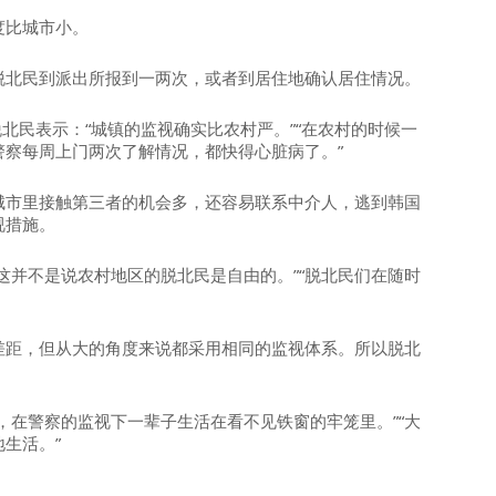
度比城市小。
脱北民到派出所报到一两次，或者到居住地确认居住情况。
北民表示：“城镇的监视确实比农村严。”“在农村的时候一
察每周上门两次了解情况，都快得心脏病了。”
城市里接触第三者的机会多，还容易联系中介人，逃到韩国
视措施。
这并不是说农村地区的脱北民是自由的。”“脱北民们在随时
差距，但从大的角度来说都采用相同的监视体系。所以脱北
，在警察的监视下一辈子生活在看不见铁窗的牢笼里。”“大
生活。”