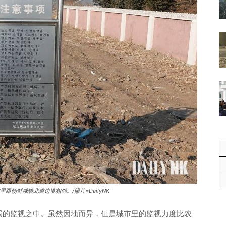
跟朝鲜咸镜北道边境相邻。/照片=DailyNK
局的监视之中。虽然因地而异，但是城市里的监视力度比农