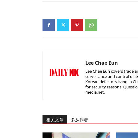
Lee Chae Eun
Lee Chae Eun covers trade a
surveillance and control of it
Korean defectors living in C
for security reasons. Questio
media.net.
相关文章
多从作者