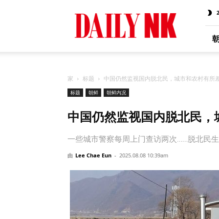
Daily
NK
Chinese
家
标题
中国仍然监视国内脱北民，城市和农村有所
标题
朝鲜
朝鲜内况
中国仍然监视国内脱北民，
一些城市警察每周上门查访两次……脱北民
由
Lee Chae Eun
-
2025.08.08 10:39am