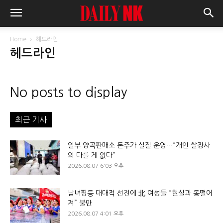
Home
헤드라인
헤드라인
No posts to display
최근 기사
일부 양곡판매소 돈주가 실질 운영…“개인 쌀장사
와 다를 게 없다”
2026.08.07 6:03 오후
남녀평등 대대적 선전에 北 여성들 “현실과 동떨어
져” 불만
2026.08.07 4:01 오후