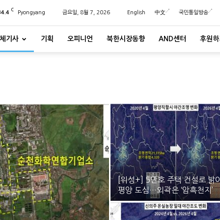
C
34.4
Pyongyang
금요일, 8월 7, 2026
English
中文
국민통일방송
체기사
기획
오피니언
북한시장동향
AND센터
후원하
[위성+] 5만호 주택 건설로 밝
평양 도심…외곽은 ‘암흑천지’