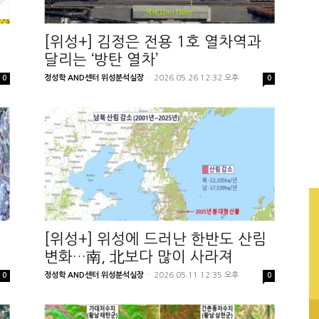
[위성+] 김정은 전용 1호 열차역과
달리는 ‘방탄 열차’
정성학 AND센터 위성분석실장
-
2026.05.26 12:32 오후
0
0
[위성+] 위성에 드러난 한반도 산림
변화…南, 北보다 많이 사라져
정성학 AND센터 위성분석실장
-
2026.05.11 12:35 오후
0
0