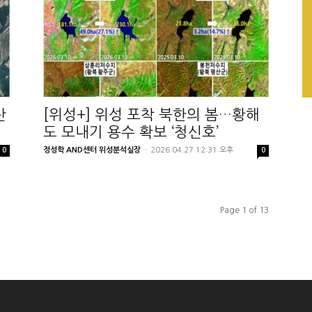
산
[위성+] 위성 포착 북한의 봄…황해
도 모내기 용수 확보 ‘청신호’
정성학 AND센터 위성분석실장
-
2026.04.27 12:31 오후
0
0
Page 1 of 13