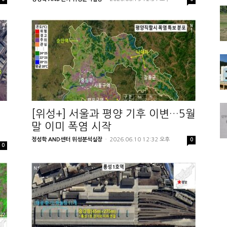
개
[위성+] 서울과 평양 기후 이변…5월
말 이미 폭염 시작
정성학 AND센터 위성분석실장
-
2026.06.10 12:32 오후
0
0