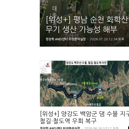
[위성+] 평남 순천 화학
무기 생산 가능성 해부
정성학 AND센터 위성분석실장
-
2026.07.28 12:34 오후
[위성+] 양강도 백암군 댐 수몰 지
철길·철도역 우회 복구
정성학 AND센터 위성분석실장
-
2026.06.26 10:17 오전