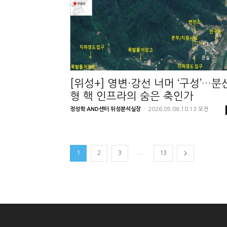
[위성+] 영변·강선 너머 ‘구성’…분
형 핵 인프라의 숨은 축인가
정성학 AND센터 위성분석실장
-
2026.05.06 10:13 오전
...
1
2
3
13