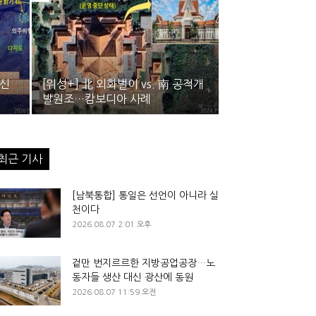
…신
[위성+] 北 외화벌이 vs. 南 공적개
발원조…캄보디아 사례
최근 기사
[남북통합] 통일은 선언이 아니라 실
천이다
2026.08.07 2:01 오후
겉만 번지르르한 지방공업공장…노
동자들 생산 대신 광산에 동원
2026.08.07 11:59 오전