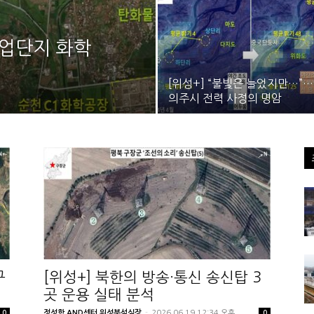
산업단지 화학
[위성+] “불빛은 늘었지만…”
의주시 전력 사정의 명암
구
[위성+] 북한의 방송·통신 송신탑 3
곳 운용 실태 분석
정성학 AND센터 위성분석실장
-
2026.06.19 12:34 오후
0
0