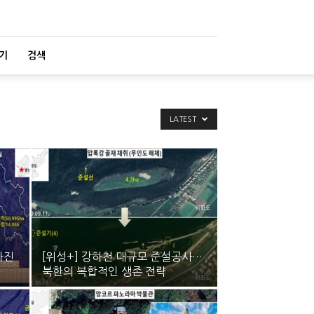
기
검색
LATEST
아진
[위성+] 강하천 대규모 준설공사…
북한의 복합적인 생존 전략