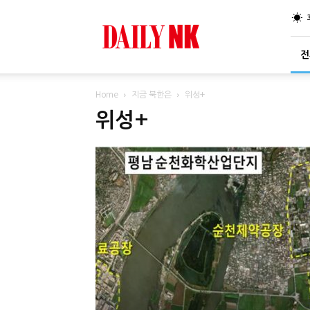
DailyNK
전
Home
지금 북한은
위성+
위성+