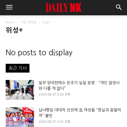
Home
지금 북한은
위성+
위성+
No posts to display
최근 기사
일부 양곡판매소 돈주가 실질 운영…“개인 쌀장사
와 다를 게 없다”
2026.08.07 6:03 오후
남녀평등 대대적 선전에 北 여성들 “현실과 동떨어
져” 불만
2026.08.07 4:01 오후