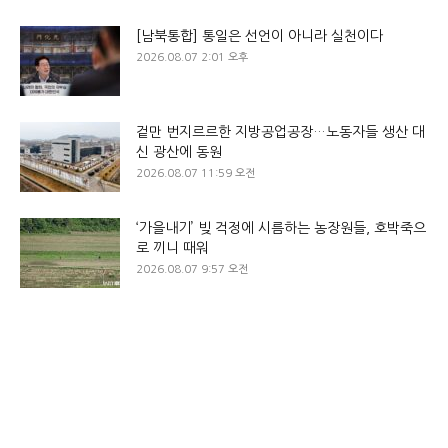
[남북통합] 통일은 선언이 아니라 실천이다
2026.08.07 2:01 오후
겉만 번지르르한 지방공업공장…노동자들 생산 대
신 광산에 동원
2026.08.07 11:59 오전
‘가을내기’ 빚 걱정에 시름하는 농장원들, 호박죽으
로 끼니 때워
2026.08.07 9:57 오전