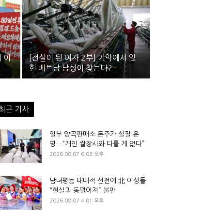
의 이
[전설이 된 여자 2부] 기억에서 잊
힌 베트남 남성이 찾는다?
최근 기사
일부 양곡판매소 돈주가 실질 운
영…“개인 쌀장사와 다를 게 없다”
2026.08.07 6:03 오후
남녀평등 대대적 선전에 北 여성들
“현실과 동떨어져” 불만
2026.08.07 4:01 오후