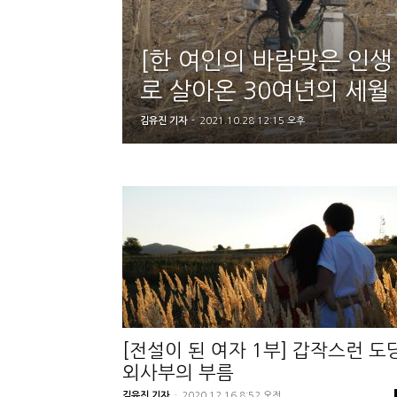
[한 여인의 바람맞은 인생 
로 살아온 30여년의 세월
김유진 기자
-
2021.10.28 12:15 오후
[전설이 된 여자 1부] 갑작스런 도
외사부의 부름
김유진 기자
-
2020.12.16 8:52 오전