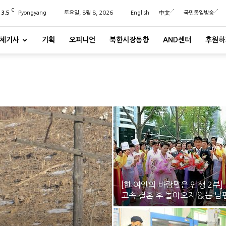
C
23.5
Pyongyang
토요일, 8월 8, 2026
English
中文
국민통일방송
체기사
기획
오피니언
북한시장동향
AND센터
후원하
[한 여인의 바람맞은 인생 2부]
고속 결혼 후 돌아오지 않는 남