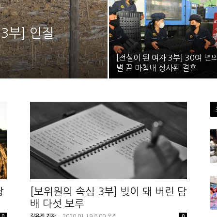
3부] 인질
[전설이 된 여자 3부] 30여 년
별 끝 마침내 성사된 결혼
당
[보위원의 속심 3부] 빚이 돼 버린 담
배 다섯 보루
김유진 기자
-
2020.01.19 8:00 오전
0
0