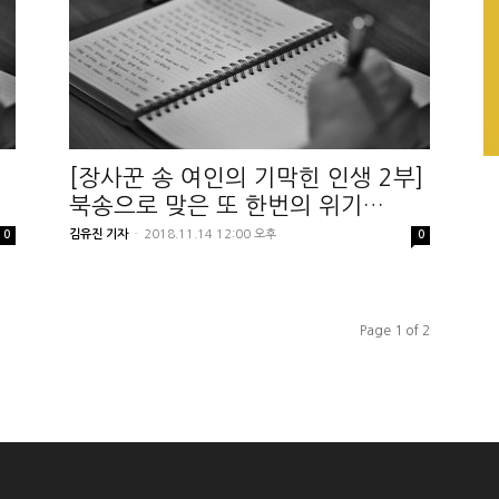
[장사꾼 송 여인의 기막힌 인생 2부]
북송으로 맞은 또 한번의 위기…
김유진 기자
-
2018.11.14 12:00 오후
0
0
Page 1 of 2