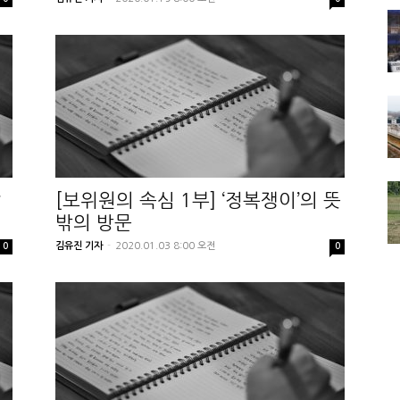
날
[보위원의 속심 1부] ‘정복쟁이’의 뜻
밖의 방문
김유진 기자
-
2020.01.03 8:00 오전
0
0