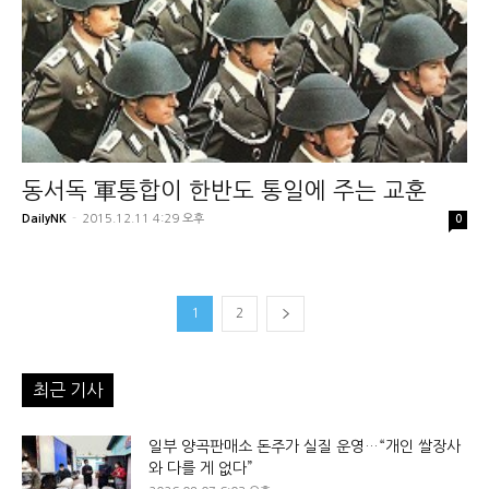
동서독 軍통합이 한반도 통일에 주는 교훈
DailyNK
-
2015.12.11 4:29 오후
0
1
2
최근 기사
일부 양곡판매소 돈주가 실질 운영…“개인 쌀장사
와 다를 게 없다”