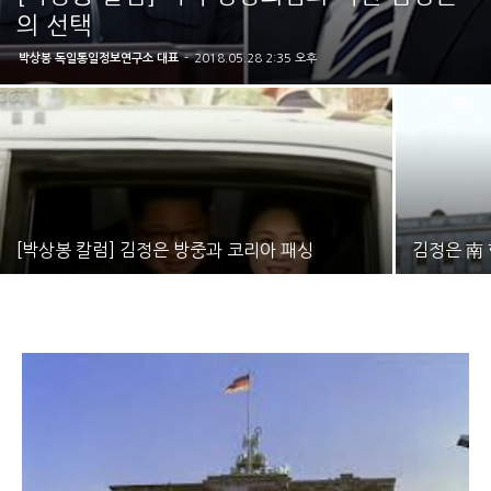
의 선택
박상봉 독일통일정보연구소 대표
-
2018.05.28 2:35 오후
[박상봉 칼럼] 김정은 방중과 코리아 패싱
김정은 南 