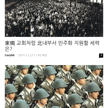
東獨 교회처럼 北내부서 민주화 지원할 세력
은?
DailyNK
-
2015.12.22 11:45 오전
0