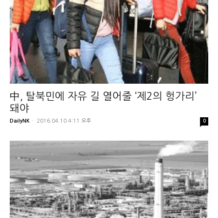
中, 탈북민에 자유 길 열어줄 ‘제2의 헝가리’
돼야
DailyNK
-
2016.04.10 4:11 오후
0