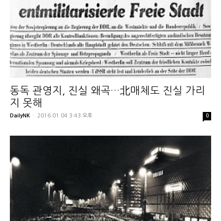
동독 관영지, 진실 왜곡…北매체도 진실 가리
지 못해
DailyNK
-
2016.01.04 3:43 오후
0