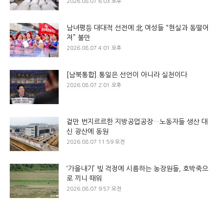
2026.08.07 6:03 오후
남녀평등 대대적 선전에 北 여성들 “현실과 동떨어
져” 불만
2026.08.07 4:01 오후
[남북통합] 통일은 선언이 아니라 실천이다
2026.08.07 2:01 오후
겉만 번지르르한 지방공업공장…노동자들 생산 대
신 광산에 동원
2026.08.07 11:59 오전
‘가을내기’ 빚 걱정에 시름하는 농장원들, 호박죽으
로 끼니 때워
2026.08.07 9:57 오전