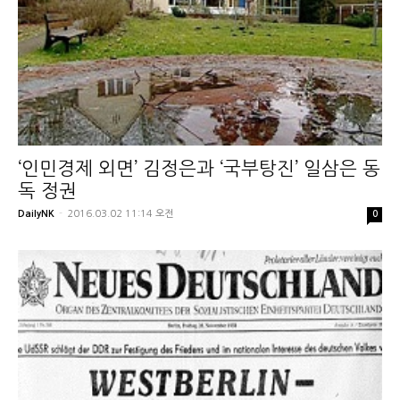
‘인민경제 외면’ 김정은과 ‘국부탕진’ 일삼은 동
독 정권
DailyNK
-
2016.03.02 11:14 오전
0