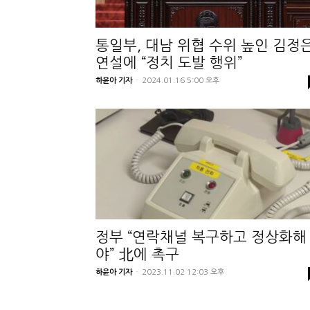
통일부, 대남 위협 수위 높인 김정
연설에 “정치 도발 행위”
하윤아 기자
-
2024.01.16 5:00 오후
정부 “연락채널 복구하고 정상화해
야” 北에 촉구
하윤아 기자
-
2023.11.02 12:03 오후