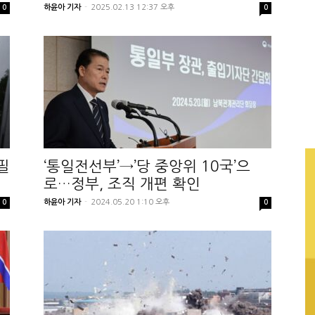
하윤아 기자
-
2025.02.13 12:37 오후
0
0
필
‘통일전선부’→’당 중앙위 10국’으
로…정부, 조직 개편 확인
하윤아 기자
-
2024.05.20 1:10 오후
0
0