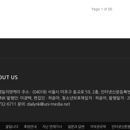
Page 1 of 88
OUT US
데일리엔케이 주소 : (04018) 서울시 마포구 동교로 59, 2층, 인터넷신문등록번호 :
lyNK 발행인: 이광백, 편집인 : 하윤아, 청소년보호책임자 : 하윤아, 발행일자 : 2005.0
732-6711 문의: dailynk@uni-media.net
알립니다
후원안내
지난 연재기사
질문과 답변
저작권규약
인터넷신문