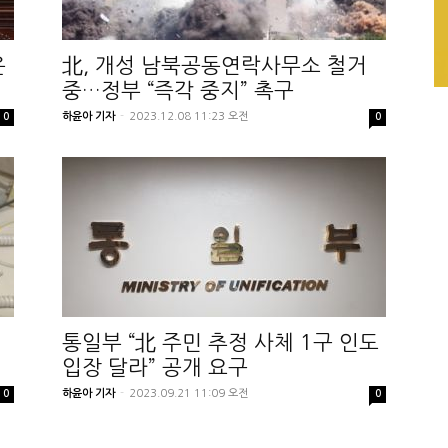
은
北, 개성 남북공동연락사무소 철거
중…정부 “즉각 중지” 촉구
하윤아 기자
-
2023.12.08 11:23 오전
0
0
통일부 “北 주민 추정 사체 1구 인도
입장 달라” 공개 요구
하윤아 기자
-
2023.09.21 11:09 오전
0
0