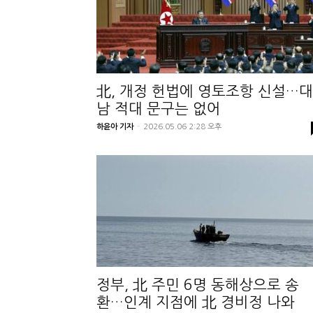
北, 개정 헌법에 영토조항 신설…대
남 적대 문구는 없어
하윤아 기자
-
2026.05.06 2:28 오후
정부, 北 주민 6명 동해상으로 송
환…인계 지점에 北 경비정 나와