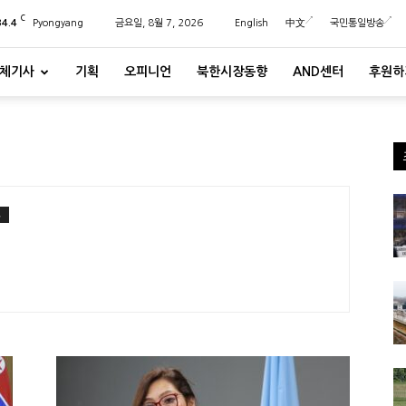
C
34.4
Pyongyang
금요일, 8월 7, 2026
English
中文
국민통일방송
체기사
기획
오피니언
북한시장동향
AND센터
후원하
S