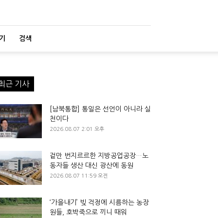
기
검색
최근 기사
[남북통합] 통일은 선언이 아니라 실
천이다
2026.08.07 2:01 오후
겉만 번지르르한 지방공업공장…노
동자들 생산 대신 광산에 동원
2026.08.07 11:59 오전
‘가을내기’ 빚 걱정에 시름하는 농장
원들, 호박죽으로 끼니 때워