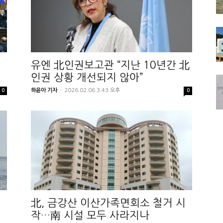
유엔 北인권보고관 “지난 10년간 北
인권 상황 개선되지 않아”
하윤아 기자
-
2026.02.06 3:43 오후
0
0
北, 금강산 이산가족면회소 철거 시
작…南 시설 모두 사라지나