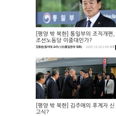
[평양 밖 북한] 통일부의 조직개편,
조선노동당 이중대인가?
강동완(동아대 교수/ (사)통일한국 대표)
-
2025.10.20 2:03 오후
[평양 밖 북한] 김주애의 후계자 신
고식?