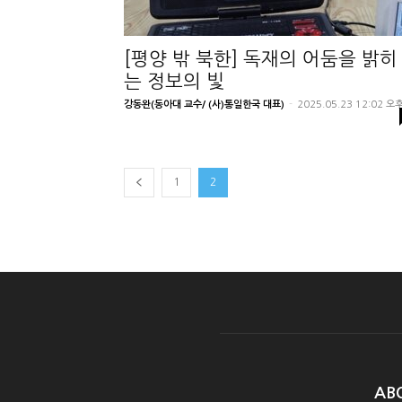
[평양 밖 북한] 독재의 어둠을 밝히
는 정보의 빛
강동완(동아대 교수/ (사)통일한국 대표)
-
2025.05.23 12:02 오
1
2
AB