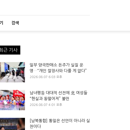
기
검색
최근 기사
일부 양곡판매소 돈주가 실질 운
영…“개인 쌀장사와 다를 게 없다”
2026.08.07 6:03 오후
남녀평등 대대적 선전에 北 여성들
“현실과 동떨어져” 불만
2026.08.07 4:01 오후
[남북통합] 통일은 선언이 아니라 실
천이다