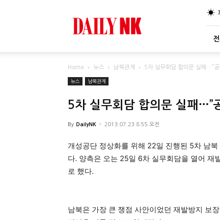
DailyNK
전
Home
뉴스
남북관계
5차 실무회담 합의문 실패…”공
뉴스
남북관계
5차 실무회담 합의문 실패…”
By
DailyNK
-
2013.07.23 8:55 오전
개성공단 정상화를 위해 22일 진행된 5차 남
다. 양측은 오는 25일 6차 실무회담을 열어 
로 했다.
남북은 가장 큰 쟁점 사안이었던 재발방지 보장