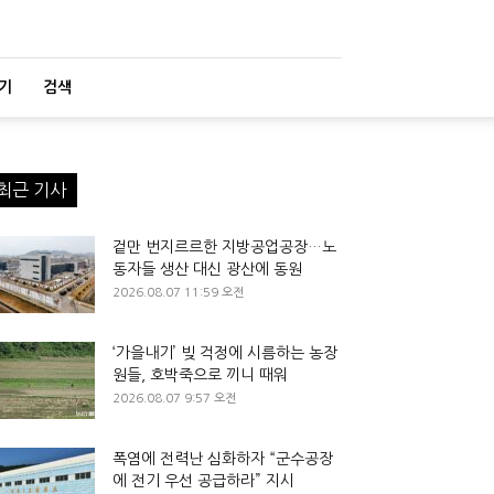
기
검색
최근 기사
겉만 번지르르한 지방공업공장…노
동자들 생산 대신 광산에 동원
2026.08.07 11:59 오전
‘가을내기’ 빚 걱정에 시름하는 농장
원들, 호박죽으로 끼니 때워
2026.08.07 9:57 오전
폭염에 전력난 심화하자 “군수공장
에 전기 우선 공급하라” 지시