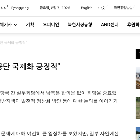
C
34.4
Pyongyang
금요일, 8월 7, 2026
English
中文
국민통일방송
체기사
기획
오피니언
북한시장동향
AND센터
후원하
단 국제화 긍정적”
공단 국제화 긍정적”
북 당국 간 실무회담에서 남북은 합의문 없이 회담을 종료했
재발방지책과 발전적 정상화 방안 등에 대한 논의를 이어가기
 문제에 대해 여전히 큰 입장차를 보였지만, 일부 사안에선