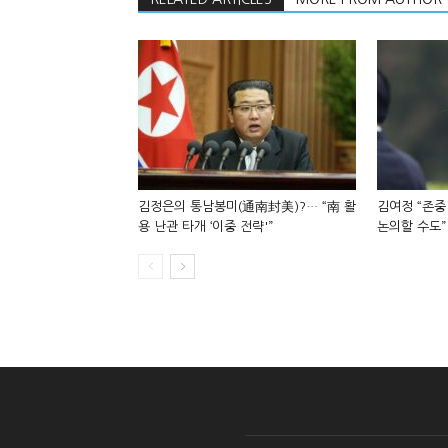
김정은의 통남봉미(通南封美)?… “南 활
김여정 “존중
용 난관 타개 ‘이중 전략'”
논의할 수도”