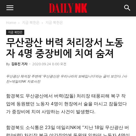
Home
지금 북한은
지금 북한은
지금 북한은
무산광산 버력 처리장서 노동
자 4명 중장비에 치여 숨져
By
김유진 기자
-
2020.09.24 8:00 오전
무산광산 채석장 주변에 ‘무산광산은 우리나라의 보배입니다’라는 글이 보인다. /사
진=데일리NK 자료사진
함경북도 무산광산에서 버력(잡돌) 처리장 태풍피해 복구 작
업에 동원됐던 노동자 4명이 현장에서 술을 마시고 잠들었다
가 중장비에 치여 사망하는 사건이 발생했다.
함경북도 소식통은 23일 데일리NK에 “지난 18일 무산광산 버
럭(버력) 처리장 복구 야간작업에 동원돼 일하던 노동자 4명이