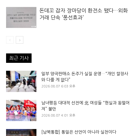
돈데꼬 잡자 장마당이 환전소 됐다…외화
거래 단속 ‘풍선효과’
최근 기사
일부 양곡판매소 돈주가 실질 운영…“개인 쌀장사
와 다를 게 없다”
2026.08.07 6:03 오후
남녀평등 대대적 선전에 北 여성들 “현실과 동떨어
져” 불만
2026.08.07 4:01 오후
[남북통합] 통일은 선언이 아니라 실천이다