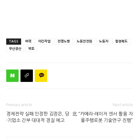
TAGS
버력
야간작업
전쟁노병
노동안전원
노동자
함경북도
무산광산
박토
Previous article
Next article
경제전략 실패 인정한 김정은, 당
北 “카메라·레이저 센서 활용 자
·기업소 간부 대대적 경질 예고
율주행로봇 기술연구 진행”