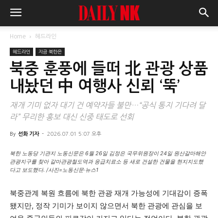
Home
헤드라인
헤드라인
지금 북한은
북중 훈풍에 들떠 北 관광 상품
내놨던 中 여행사 신뢰 ‘뚝’
재개 기미 없자 대기 건 예약자들 불만…“공식 통지 기다려 달
라” 무리한 홍보 대신 신중 태도로 선회
By
선화 기자
-
2026.07.01 5:07 오후
북한 노동당 기관지 노동신문은 6월 26일 김정은 국무위원장이 24일 원산갈마해안
관광지구를 찾아 갈마관광철도역과 응급치료소 등 새로 건설한 건물을 현지지도했
다고 보도했다. /사진=노동신문·뉴스1
북중관계 복원 흐름에 북한 관광 재개 가능성에 기대감이 증폭
됐지만, 정작 기미가 보이지 않으면서 북한 관광에 관심을 보