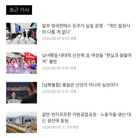
최근 기사
일부 양곡판매소 돈주가 실질 운영…“개인 쌀장사
와 다를 게 없다”
2026.08.07 6:03 오후
남녀평등 대대적 선전에 北 여성들 “현실과 동떨어
져” 불만
2026.08.07 4:01 오후
[남북통합] 통일은 선언이 아니라 실천이다
2026.08.07 2:01 오후
겉만 번지르르한 지방공업공장…노동자들 생산 대
신 광산에 동원
2026.08.07 11:59 오전