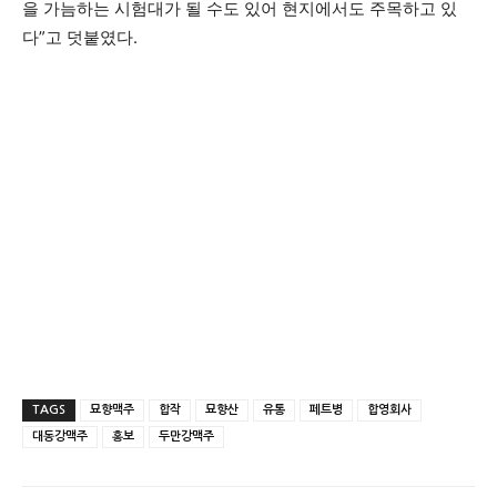
을 가늠하는 시험대가 될 수도 있어 현지에서도 주목하고 있
다”고 덧붙였다.
TAGS
묘향맥주
합작
묘향산
유통
페트병
합영회사
대동강맥주
홍보
두만강맥주