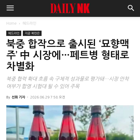
Home
헤드라인
헤드라인
지금 북한은
북중 합작으로 출시된 ‘묘향맥
주’ 中 시장에…페트병 형태로
차별화
북중 협력 확대 흐름 속 구체적 성과물로 평가돼…시장 안착
여부가 합영 시험대 될 수 있어 주목
By
선화 기자
-
2026.06.29 7:58 오전