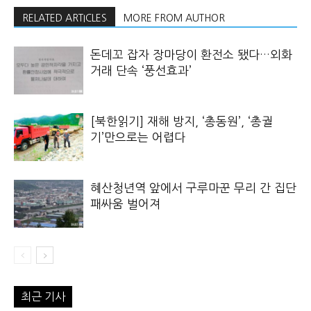
RELATED ARTICLES
MORE FROM AUTHOR
돈데꼬 잡자 장마당이 환전소 됐다…외화
거래 단속 ‘풍선효과’
[북한읽기] 재해 방지, ‘총동원’, ‘총궐
기’만으로는 어렵다
혜산청년역 앞에서 구루마꾼 무리 간 집단
패싸움 벌어져
최근 기사