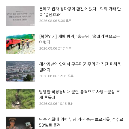
돈데꼬 잡자 장마당이 환전소 됐다…외화 거래 단
속 ‘풍선효과’
2026.08.06 5:06 오후
[북한읽기] 재해 방지, ‘총동원’, ‘총궐기’만으로는
어렵다
2026.08.06 2:47 오후
혜산청년역 앞에서 구루마꾼 무리 간 집단 패싸움
벌어져
2026.08.06 12:31 오후
탈영한 국경경비대 군인 총격으로 사망…군심 크
게 흔들려
2026.08.06 10:15 오전
단속 강화에 위험 부담 커진 송금 브로커들, 수수료
50%로 올려