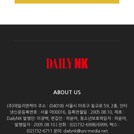
ABOUT US
(주)데일리엔케이 주소 : (04018) 서울시 마포구 동교로 59, 2층, 인터
넷신문등록번호 : 서울 아00016, 등록연월일 : 2005.08.10, 제호 :
DailyNK 발행인: 이광백, 편집인 : 하윤아, 청소년보호책임자 : 하윤아,
발행일자 : 2005.08.10 | 전화 : (02)732-6998/6999, 팩스 :
(02)732-6711 문의: dailynk@uni-media.net