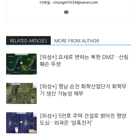
이메일 : chungsh1024@naver.com
RELATED ARTICLES
MORE FROM AUTHOR
[위성+] 요새로 변하는 북한 DMZ…산림
훼손 뚜렷
[위성+] 평남 순천 화학산업단지 화학무
기 생산 가능성 해부
[위성+] 5만호 주택 건설로 밝아진 평양
도심…외곽은 ‘암흑천지’