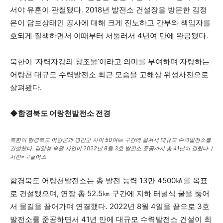
서야 유훈이 관철됐다. 2018년 발전소 건설장을 방문한 김정
은이 답보상태인 공사에 대해 크게 진노하고 간부와 책임자를
호되게 질책하면서 이때부터 서둘러서 4년여 만에 완공됐다.
북한이 ‘자력자강의 창조물’이라고 의미를 부여하며 자랑하는
어랑천 대규모 수력발전소 최근 모습을 고해상 위성사진으로
살펴봤다.
◆함경북도 어랑천발전소 전경
북한이 함경북도 어랑군과 명간군 사이 50여㎞ 구간에 걸쳐서 대규모 수력발전소를
건설했다. 김일성 숙원 사업이 2022년 8월 3호 발전소 준공까지 총 41년이 걸렸다. /
사진=구글어스
함경북도 어랑천발전소는 총 발전 능력 13만 4500㎾를 목표
로 건설됐으며, 연장 총 52.5㎞ 구간에 지하 터널식 굴을 뚫어
서 물길을 끌어가며 연결했다. 2022년 8월 4일을 끝으로 3호
발전소를 준공하면서 41년 만에 대규모 수력발전소 건설이 최