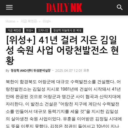
Home
지금 북한은
위성+
지금 북한은
위성+
오피니언
정성학 하늘에서 본 북녘
[위성+] 41년 걸려 지은 김일
성 숙원 사업 어랑천발전소 현
황
By
정성학 AND센터 위성분석실장
-
2025.04.07 12:01 오후
북한이 함경북도 어랑군에 대규모 수력발전소를 건설했다. 어
랑천발전소는 김일성 지시로 1981년에 건설이 시작돼서 41년
만에 완공된 것으로 어랑군과 명간군 사이 협곡과 산악지대에
자리한다. 이 발전소 건설은 “어랑천 지구에 계단식 수력발전
소를 만들어서 대규모 동력기지를 세울 것”을 지시한 김일성
의 살아생전 숙원 사업이었다. 유훈을 이어받은 김정일 시대에
도 뜻을 이루지 못했다. 김정은 정권이 들어서고 10년이 지나