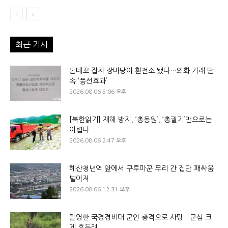
최근 기사
돈데꼬 잡자 장마당이 환전소 됐다…외화 거래 단
속 ‘풍선효과’
2026.08.06 5:06 오후
[북한읽기] 재해 방지, ‘총동원’, ‘총궐기’만으로는
어렵다
2026.08.06 2:47 오후
혜산청년역 앞에서 구루마꾼 무리 간 집단 패싸움
벌어져
2026.08.06 12:31 오후
탈영한 국경경비대 군인 총격으로 사망…군심 크
게 흔들려