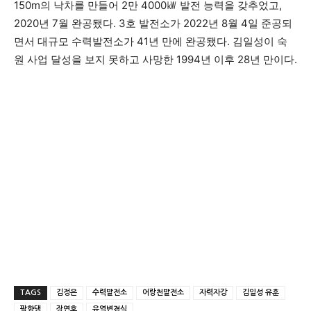
150m의 낙차를 만들어 2만 4000㎾ 발전 능력을 갖추었고,
2020년 7월 완공됐다. 3호 발전소가 2022년 8월 4일 준공되
면서 대규모 수력발전소가 41년 만에 완공됐다. 김일성이 숙
원 사업 달성을 보지 못하고 사망한 1994년 이후 28년 만이다.
TAGS
김정은
수력발전소
어랑천발전소
자력자강
김일성 유훈
팔향댐
장연호
유역변경식