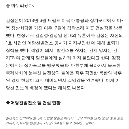
종 마무리됐다.
김정은이 2018년 6월 트럼프 미국 대통령과 싱가포르에서 미-
북 정상회담을 가진 이후, 7월에 갑작스레 이곳 건설장을 방문
했다. 현장에서 김일성·김정일 선대의 유훈이자 김정은 자신의
1호 사업인 어랑천발전소 공사가 지지부진한 데 대해 호되게
질책을 했다. 격앙이 돼서 “발전소를 짓자는 건지 말자는 건
지”라며 관계자 일꾼들에게 심하게 따져 물었다고 한다. 김정
은에게는 싱가포르를 방문했을 때 마천루에 올라가서 목도한
국제사회의 눈부신 발전상과 돌아온 직후 직면한 북한의 낙후
된 경제 현장이 크게 대비되면서 실망감을 안겨줬다. 이게 어
랑천 진노의 배경이 됐다는 해석도 나온다.
◆어랑천발전소 댐 건설 현황
함경북도 산악지대 협곡에 어랑천 물길을 따라서 3곳에 아치형 언제(댐)을 쌓고 물을
가둬서 저수지를 만들었다. /사진=(위)월드뷰-2, (아래)구글어스