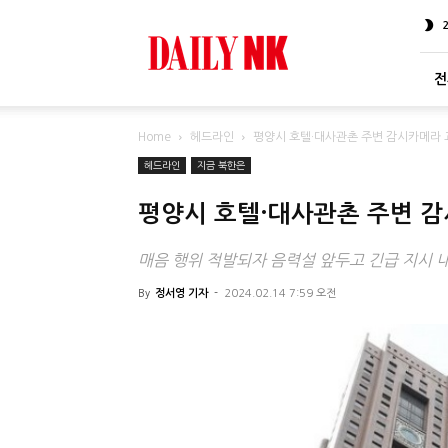
DailyNK
전
Home
헤드라인
평양시 호텔·대사관촌 주변 감시카메라 
헤드라인
지금 북한은
평양시 호텔·대사관촌 주변 감
매음 행위 적발되자 음력설 앞두고 긴급 지시 
By
정서영 기자
-
2024.02.14 7:59 오전