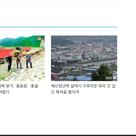
해 방지, ‘총동원’, ‘총궐
혜산청년역 앞에서 구루마꾼 무리 간 집
 어렵다
단 패싸움 벌어져