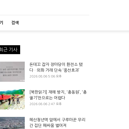
기
검색
최근 기사
돈데꼬 잡자 장마당이 환전소 됐
다…외화 거래 단속 ‘풍선효과’
2026.08.06 5:06 오후
[북한읽기] 재해 방지, ‘총동원’, ‘총
궐기’만으로는 어렵다
2026.08.06 2:47 오후
혜산청년역 앞에서 구루마꾼 무리
간 집단 패싸움 벌어져