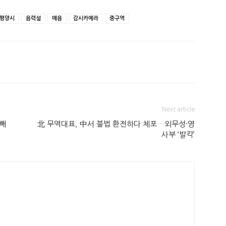
평양시
음력설
매음
감시카메라
중구역
Next article
 빼
北 무역대표, 中서 불법 환전하다 체포…외무성·영
사부 ‘발칵’