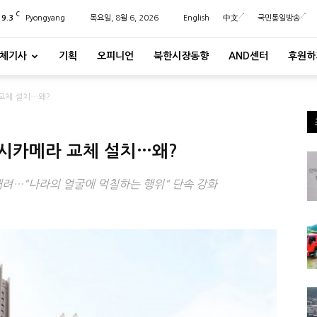
C
29.3
Pyongyang
목요일, 8월 6, 2026
English
中文
국민통일방송
체기사
기획
오피니언
북한시장동향
AND센터
후원하
교체 설치…왜?
시카메라 교체 설치…왜?
내려…"나라의 얼굴에 먹칠하는 행위" 단속 강화