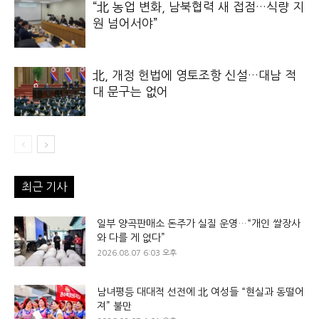
“北 농업 변화, 남북협력 새 접점…식량 지
원 넘어서야”
北, 개정 헌법에 영토조항 신설…대남 적
대 문구는 없어
최근 기사
일부 양곡판매소 돈주가 실질 운영…“개인 쌀장사
와 다를 게 없다”
2026.08.07 6:03 오후
남녀평등 대대적 선전에 北 여성들 “현실과 동떨어
져” 불만