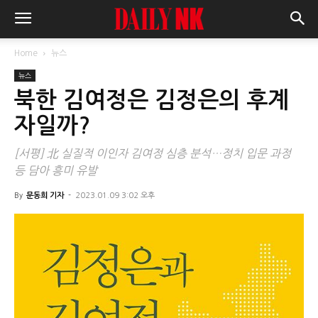
Home
뉴스
뉴스
북한 김여정은 김정은의 후계
자일까?
[서평] 北 실질적 이인자 김여정 심층 분석…정치 입문 과정
등 담아 흥미 유발
By
문동희 기자
-
2023.01.09 3:02 오후