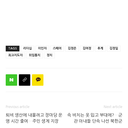
TAGS
리더십
이인자
스페어
김정은
김여정
후계
김정일
최고지도자
위임통치
정치
Previous article
Next article
퇴비 생산에 내몰려고 장마당 운
속 비치는 옷 입고 부대에?…군
영 시간 줄여…주민 생계 지장
관 아내들 단속 나선 북한군