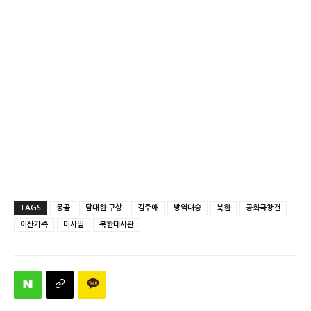
TAGS
몽골
담대한 구상
김주애
방역대승
북한
공화국창건
이산가족
미사일
북한대사관