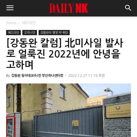
Home
헤드라인
헤드라인
오피니언
강동완의 평양 밖 북한
[강동완 칼럼] 北미사일 발사
로 얼룩진 2022년에 안녕을
고하며
By
강동완 동아대교수/전 부산하나센터장
-
2022.12.27 11:15 오전