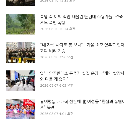
2026.08.10 12:32 오후
폭염 속 야외 작업 내몰린 단련대 수용자들…쓰러
져도 폭언·폭행
2026.08.10 10:14 오전
“내 자식 사지로 못 보내”…가을 초모 앞두고 입대
회피 비리 기승
2026.08.10 7:56 오전
일부 양곡판매소 돈주가 실질 운영…“개인 쌀장사
와 다를 게 없다”
2026.08.07 6:03 오후
남녀평등 대대적 선전에 北 여성들 “현실과 동떨어
져” 불만
2026.08.07 4:01 오후