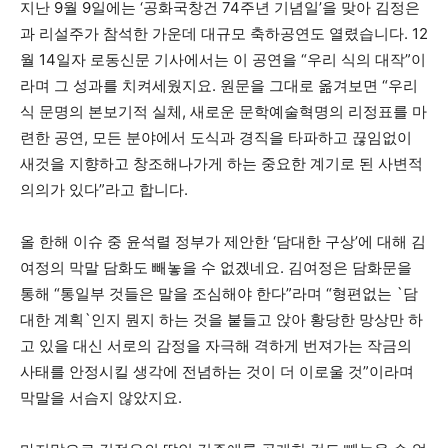
지난 9월 9일에는 ‘공화국창건 74주년 기념일’을 맞아 김정은
과 리설주가 참석한 가운데 대규모 축하공연도 열렸습니다. 12
월 14일자 로동신문 기사에서는 이 공연을 “우리 식의 대작”이
라며 그 성과를 치켜세웠지요. 원문을 그대로 옮겨보면 “우리
식 문명의 본보기적 실체, 새로운 문학예술혁명의 리정표를 마
련한 공연, 모든 분야에서 도식과 경직을 타파하고 끊임없이
새것을 지향하고 창조해나가게 하는 중요한 계기로 된 사변적
의의가 있다”라고 합니다.
올 한해 이슈 중 윤석렬 정부가 제안한 ‘담대한 구상’에 대해 김
여정의 막말 담화도 빼놓을 수 없겠네요. 김여정은 담화문을
통해 “통일부 것들은 말을 조심해야 한다”라며 “형편없는 `담
대한 계획`인지 뭔지 하는 것을 붙들고 앉아 황당한 망상만 하
고 있을 대신 서로의 감정을 자극해 격하게 번져가는 작금의
사태를 안정시킬 생각에 전념하는 것이 더 이로울 것”이라며
막말을 서슴지 않았지요.