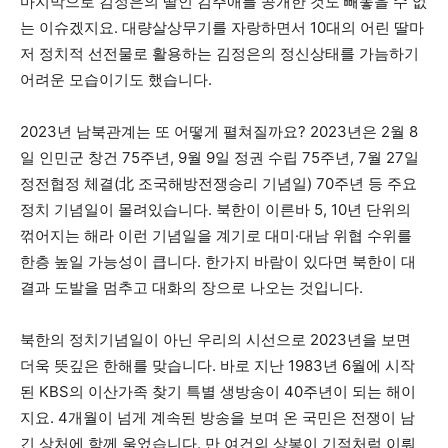
마지막으로 김정은의 딸인 김주애를 공개한 것도 빼놓을 수 없
는 이슈겠지요. 대량살상무기를 자랑하면서 10대의 어린 딸마
저 정치적 선전물로 활용하는 김정은의 정신상태를 가늠하기
어려운 모습이기도 했습니다.
2023년 남북관계는 또 어떻게 펼쳐질까요? 2023년은 2월 8
일 인민군 창건 75주년, 9월 9일 정권 수립 75주년, 7월 27일
정전협정 체결(北 조국해방전쟁승리 기념일) 70주년 등 주요
정치 기념일이 몰려있습니다. 북한이 이른바 5, 10년 단위의
꺾어지는 해라 이런 기념일을 계기로 대미·대남 위협 수위를
한층 높일 가능성이 큽니다. 한가지 바람이 있다면 북한이 대
결과 도발을 멈추고 대화의 장으로 나오는 것입니다.
북한의 정치기념일이 아닌 우리의 시선으로 2023년을 보면
더욱 뜻깊은 한해를 맞습니다. 바로 지난 1983년 6월에 시작
된 KBS의 이산가족 찾기 특별 생방송이 40주년이 되는 해이
지요. 4개월이 넘게 계속된 방송을 보며 온 국민은 전쟁이 남
긴 상처에 함께 울었습니다. 만 여건의 상봉이 기적처럼 이뤄