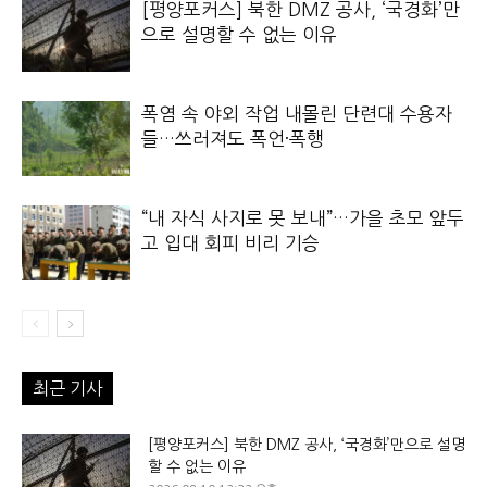
[평양포커스] 북한 DMZ 공사, ‘국경화’만
으로 설명할 수 없는 이유
폭염 속 야외 작업 내몰린 단련대 수용자
들…쓰러져도 폭언·폭행
“내 자식 사지로 못 보내”…가을 초모 앞두
고 입대 회피 비리 기승
최근 기사
[평양포커스] 북한 DMZ 공사, ‘국경화’만으로 설명
할 수 없는 이유