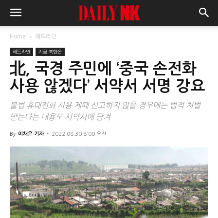
Home
헤드라인
헤드라인
지금 북한은
北, 국경 주민에 ‘중국 손전화
사용 않겠다’ 서약서 서명 강요
불법 휴대전화 사용 제때 신고하지 않을 경우에는 법적 처벌
받는다는 내용도 서약서에 담겨
By
이채은 기자
-
2022.08.30 8:00 오전