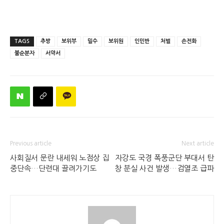
TAGS
추방
보위부
밀수
보위원
인민반
처벌
손전화
불순분자
서약서
Previous article
Next article
사회질서 문란 내세워 노점상 집
자강도 국경 폭풍군단 부대서 탄
중단속…단련대 끌려가기도
창 분실 사건 발생…검열조 급파