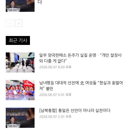
다
최근 기사
일부 양곡판매소 돈주가 실질 운영…“개인 쌀장사
와 다를 게 없다”
2026.08.07 6:03 오후
남녀평등 대대적 선전에 北 여성들 “현실과 동떨어
져” 불만
2026.08.07 4:01 오후
[남북통합] 통일은 선언이 아니라 실천이다
2026.08.07 2:01 오후