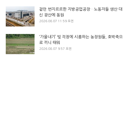
겉만 번지르르한 지방공업공장…노동자들 생산 대
신 광산에 동원
2026.08.07 11:59 오전
‘가을내기’ 빚 걱정에 시름하는 농장원들, 호박죽으
로 끼니 때워
2026.08.07 9:57 오전