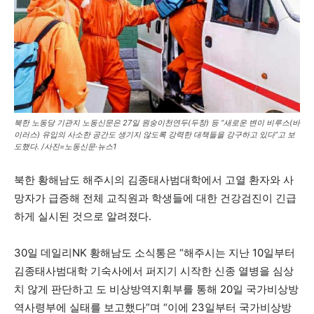
북한 노동당 기관지 노동신문은 27일 원숭이천연두(두창) 등 “새로운 변이 비루스(바
이러스) 유입의 사소한 공간도 생기지 않도록 강력한 대책들을 강구하고 있다”고 보
도했다. /사진=노동신문·뉴스1
북한 황해남도 해주시의 김종태사범대학에서 고열 환자와 사
망자가 급증해 전체 교직원과 학생들에 대한 건강검진이 긴급
하게 실시된 것으로 알려졌다.
30일 데일리NK 황해남도 소식통은 “해주시는 지난 10일부터
김종태사범대학 기숙사에서 퍼지기 시작한 신종 열병을 심상
치 않게 판단하고 도 비상방역지휘부를 통해 20일 국가비상방
역사령부에 실태를 보고했다”며 “이에 23일부터 국가비상방