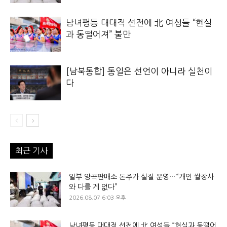
남녀평등 대대적 선전에 北 여성들 “현실
과 동떨어져” 불만
[남북통합] 통일은 선언이 아니라 실천이
다
최근 기사
일부 양곡판매소 돈주가 실질 운영…“개인 쌀장사
와 다를 게 없다”
2026.08.07 6:03 오후
남녀평등 대대적 선전에 北 여성들 “현실과 동떨어