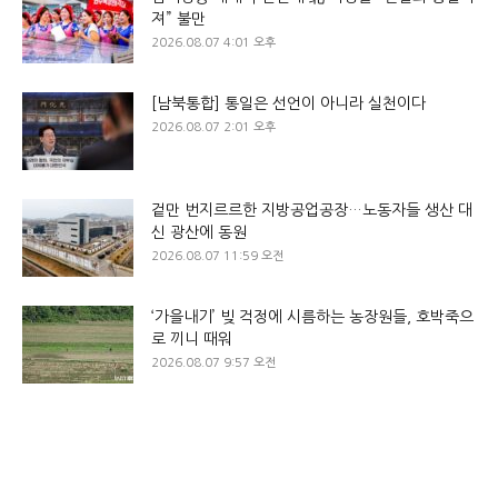
져” 불만
2026.08.07 4:01 오후
[남북통합] 통일은 선언이 아니라 실천이다
2026.08.07 2:01 오후
겉만 번지르르한 지방공업공장…노동자들 생산 대
신 광산에 동원
2026.08.07 11:59 오전
‘가을내기’ 빚 걱정에 시름하는 농장원들, 호박죽으
로 끼니 때워
2026.08.07 9:57 오전