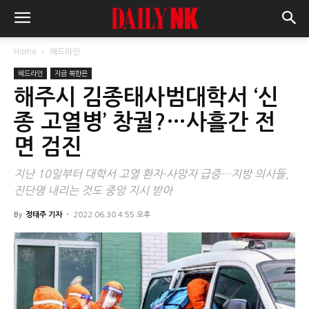
Home
헤드라인
헤드라인
지금 북한은
해주시 김종태사범대학서 ‘신
종 고열병’ 창궐?…사흘간 전
면 검진
지난 10일부터 대학서 고열 환자·사망자 급증…지방 의사들,
진단명 내리는 것도 중앙 지시 받아
By
정태주 기자
-
2022.06.30 4:55 오후