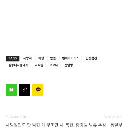
TAGS
사망자
학생
발열
변이바이러스
건강검진
김종태사범대학
교직원
코로나
전염병
Previous article
Next article
사망원인도 안 밝힌 채 무조건 시
북한, 황강댐 방류 추정…통일부