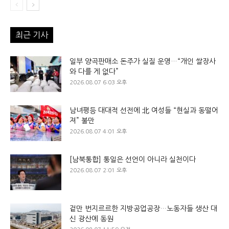
최근 기사
일부 양곡판매소 돈주가 실질 운영…“개인 쌀장사
와 다를 게 없다”
2026.08.07 6:03 오후
남녀평등 대대적 선전에 北 여성들 “현실과 동떨어
져” 불만
2026.08.07 4:01 오후
[남북통합] 통일은 선언이 아니라 실천이다
2026.08.07 2:01 오후
겉만 번지르르한 지방공업공장…노동자들 생산 대
신 광산에 동원