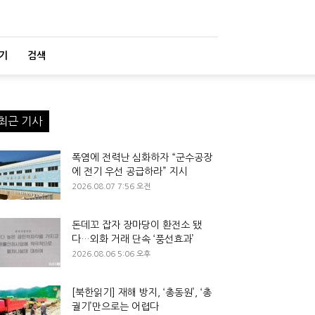
기
검색
최근 기사
폭염에 전력난 심화하자 “군수공장
에 전기 우선 공급하라” 지시
2026.08.07 7:56 오전
돈데꼬 잡자 장마당이 환전소 됐
다…외화 거래 단속 ‘풍선효과’
2026.08.06 5:06 오후
[북한읽기] 재해 방지, ‘총동원’, ‘총
궐기’만으로는 어렵다