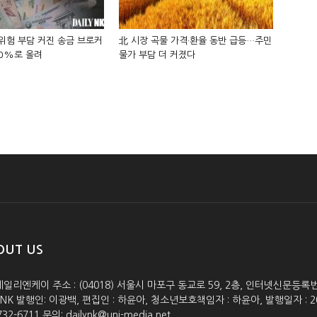
위험 부담 커진 송금 브로커
北 시장 곡물 가격·환율 동반 급등…주민
50%로 올려
물가 부담 더 커졌다
OUT US
데일리엔케이 주소 : (04018) 서울시 마포구 동교로 59, 2층, 인터넷신문등록번호 :
lyNK 발행인: 이광백, 편집인 : 하윤아, 청소년보호책임자 : 하윤아, 발행일자 : 2005.0
732-6711 문의: dailynk@uni-media.net