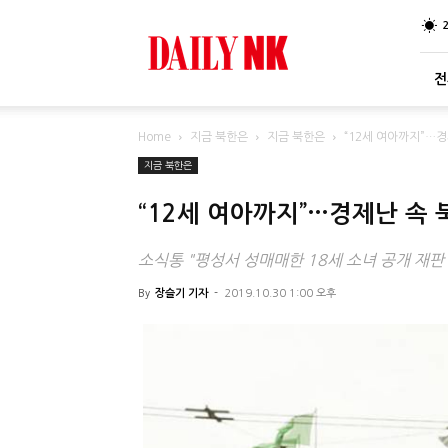
DailyNK
전
Home
지금 북한은
지금 북한은
“12세 여아까지”…
지금 북한은
“12세 여아까지”…경제난 속
소식통 "평성서 성매매한 18세 소녀 공개 재판
By
장슬기 기자
-
2019.10.30 1:00 오후