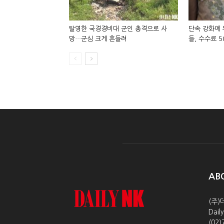
탈영한 국경경비대 군인 총격으로 사
단속 강화에 
망…군심 크게 흔들려
들, 수수료 
AB
(주)
Dai
(02)