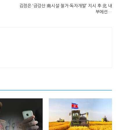
김정은 ‘금강산 南시설 철거·독자개발’ 지시 후 北 내
부에선…