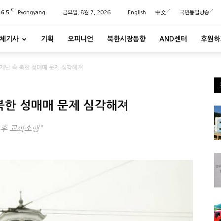
C
26.5
Pyongyang
금요일, 8월 7, 2026
English
中文
국민통일방송
체기사
기획
오피니언
북한시장동향
AND센터
후원하
경제난 속 북한 성매매 문제 심각해져
 북한 성매매 문제 심각해져
 후 교화소행"