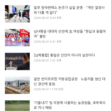
일부 양곡판매소 돈주가 실질 운영…“개인 쌀장사
와 다를 게 없다”
2026.08.07 6:03 오후
남녀평등 대대적 선전에 北 여성들 “현실과 동떨어
져” 불만
2026.08.07 4:01 오후
[남북통합] 통일은 선언이 아니라 실천이다
2026.08.07 2:01 오후
겉만 번지르르한 지방공업공장…노동자들 생산 대
신 광산에 동원
2026.08.07 11:59 오전
‘가을내기’ 빚 걱정에 시름하는 농장원들, 호박죽으
로 끼니 때워