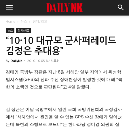
Home
뉴스
정치/외교
뉴스
정치/외교
“10·10 대규모 군사퍼레이드
김정은 추대용”
By
DailyNK
-
2010.10.05 8:43 오전
김태영 국방부 장관은 지난 8월 서해안 일부 지역에서 위성항
법시스템(GPS)의 전파 수신 장애현상이 발생한 것에 대해 “북
한의 소행인 것으로 판단된다”고 4일 말했다.
김 장관은 이날 국방부에서 열린 국회 국방위원회의 국정감사
에서 “서해안에서 원인을 알 수 없는 GPS 수신 장애가 일어났
는데 북한의 소행으로 보느냐”는 한나라당 정미경 의원의 질