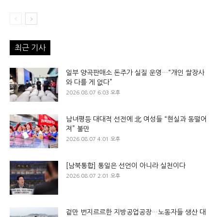
최근 기사
일부 양곡판매소 돈주가 실질 운영…“개인 쌀장사
와 다를 게 없다”
2026.08.07 6:03 오후
남녀평등 대대적 선전에 北 여성들 “현실과 동떨어
져” 불만
2026.08.07 4:01 오후
[남북통합] 통일은 선언이 아니라 실천이다
2026.08.07 2:01 오후
겉만 번지르르한 지방공업공장…노동자들 생산 대