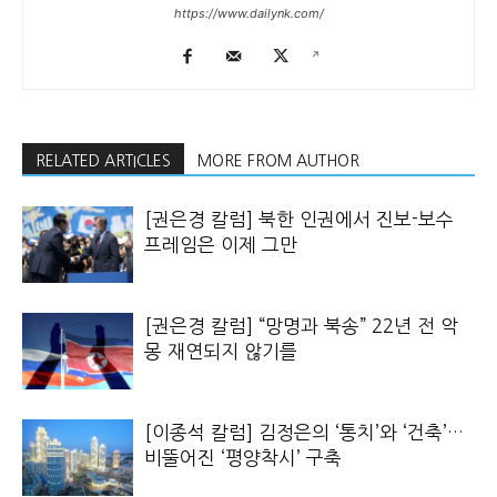
https://www.dailynk.com/
RELATED ARTICLES
MORE FROM AUTHOR
[권은경 칼럼] 북한 인권에서 진보-보수
프레임은 이제 그만
[권은경 칼럼] “망명과 북송” 22년 전 악
몽 재연되지 않기를
[이종석 칼럼] 김정은의 ‘통치’와 ‘건축’…
비뚤어진 ‘평양착시’ 구축