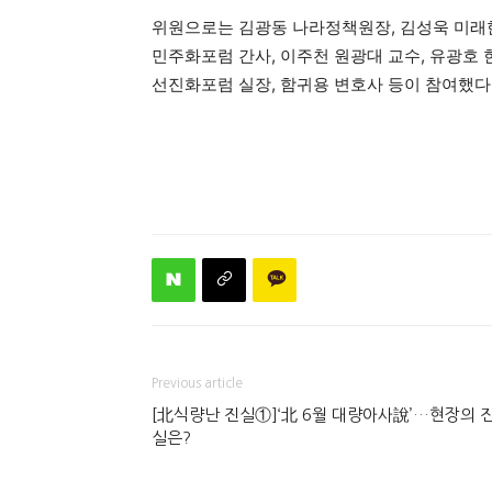
위원으로는 김광동 나라정책원장, 김성욱 미래
민주화포럼 간사, 이주천 원광대 교수, 유광호
선진화포럼 실장, 함귀용 변호사 등이 참여했다
Previous article
[北식량난 진실①]‘北 6월 대량아사說’…현장의 
실은?