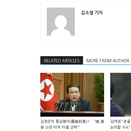
김소열 기자
RELATED ARTICLES
MORE FROM AUTHOR
김정은의 통남봉미(通南封美)?… “南 활
김여정 “존중
용 난관 타개 ‘이중 전략'”
논의할 수도”