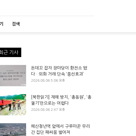
기
검색
최근 기사
돈데꼬 잡자 장마당이 환전소 됐
다…외화 거래 단속 ‘풍선효과’
2026.08.06 5:06 오후
[북한읽기] 재해 방지, ‘총동원’, ‘총
궐기’만으로는 어렵다
2026.08.06 2:47 오후
혜산청년역 앞에서 구루마꾼 무리
간 집단 패싸움 벌어져