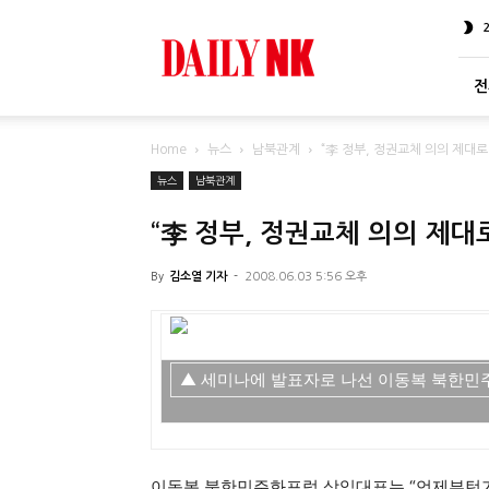
DailyNK
전
Home
뉴스
남북관계
“李 정부, 정권교체 의의 제대로
뉴스
남북관계
“李 정부, 정권교체 의의 제대
By
김소열 기자
-
2008.06.03 5:56 오후
▲ 세미나에 발표자로 나선 이동복 북한민
이동복 북한민주화포럼 상임대표는 “언제부턴가