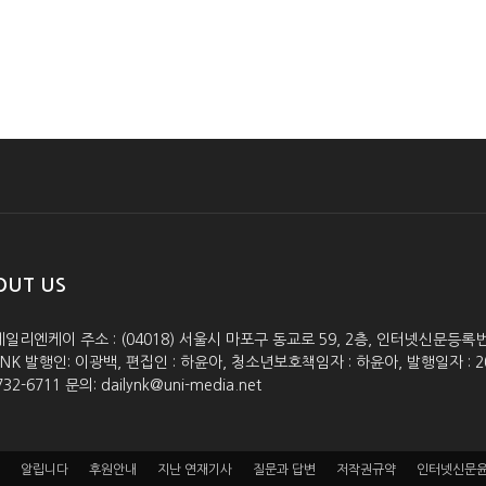
OUT US
데일리엔케이 주소 : (04018) 서울시 마포구 동교로 59, 2층, 인터넷신문등록번호 :
lyNK 발행인: 이광백, 편집인 : 하윤아, 청소년보호책임자 : 하윤아, 발행일자 : 2005.0
732-6711 문의: dailynk@uni-media.net
알립니다
후원안내
지난 연재기사
질문과 답변
저작권규약
인터넷신문