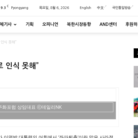
C
29.3
Pyongyang
목요일, 8월 6, 2026
English
中文
국민통일방송
체기사
기획
오피니언
북한시장동향
AND센터
후원하
 인식 못해”
로 인식 못해”
주화포럼 상임대표 ⓒ데일리NK
 이명박 대통령의 어휘에서 ‘좌파퇴출’이란 말은 사라졌