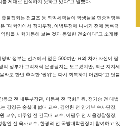
의를 제대로 인식하지 못하고 있다”고 말했다.
는 촛불집회는 전교조 등 좌익세력들이 학생들을 민중혁명투
은 “대학가에서 정치투쟁, 이념투쟁에 나서기 전에 등록금
원역량을 시험가동해 보는 것과 동일한 전술이다”고 소개했
명박 정부는 선거에서 얻은 500여만 표의 차가 자신이 땀
이명박 정부가 그럭저럭 운영될지는 모르겠지만, 최근 지지세
몰라도 한번 추락한 ‘권위’는 다시 회복하기 어렵다”고 덧붙
응모 전 내무부장관, 이동복 전 국회의원, 정기승 전 대법
는 강경근 숭실대 법대 교수, 김언환 전 안기부 수사단장,
 교수, 이주영 전 건국대 교수, 이필우 전 서울경찰청장,
 정창인 전 육사교수, 한광덕 전 국방대학원장이 참여하고 있