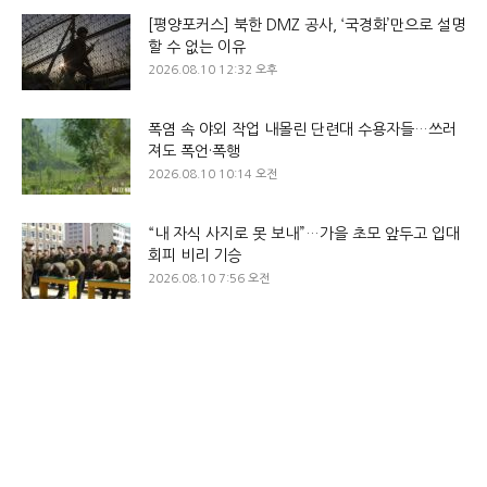
[평양포커스] 북한 DMZ 공사, ‘국경화’만으로 설명
할 수 없는 이유
2026.08.10 12:32 오후
폭염 속 야외 작업 내몰린 단련대 수용자들…쓰러
져도 폭언·폭행
2026.08.10 10:14 오전
“내 자식 사지로 못 보내”…가을 초모 앞두고 입대
회피 비리 기승
2026.08.10 7:56 오전