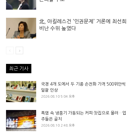
北, 아킬레스건 ‘인권문제’ 거론에 최선희
비난 수위 높였다
최근 기사
국경 4개 도에서 두 기종 손전화 가격 500위안씩
일괄 인상
2026.08.10 5:04 오후
폭염 속 냉풍기 가동되는 커피·찻집으로 몰려…업
주들은 골치
2026.08.10 2:48 오후