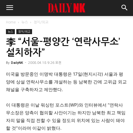
Home
뉴스
정치/외교
뉴스
정치/외교
李 “서울-평양간 ‘연락사무소’
설치하자”
By
DailyNK
-
2008.04.18 9:26 오전
미국을 방문중인 이명박 대통령은 17일(현지시각) 서울과 평
양에 상설 연락사무소를 개설하는 등 남북한 간에 고위급 외교
채널을 구축하자고 제안했다.
이 대통령은 이날 워싱턴 포스트(WP)와 인터뷰에서 “연락사
무소장은 양측이 협의할 사안이기는 하지만 남북한 최고 책임
자의 말을 직접 전할 수 있을 정도의 위치에 있는 사람이 돼야
할 것”이라며 이같이 밝혔다.