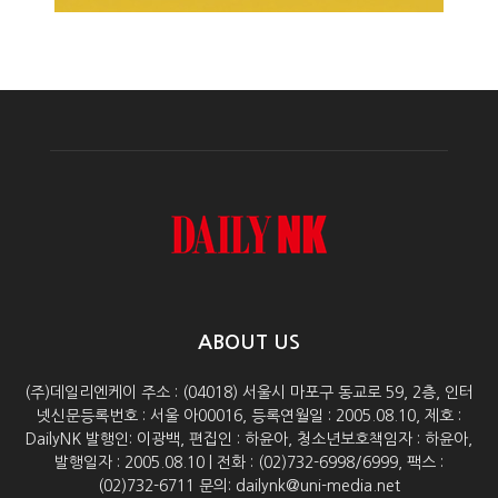
ABOUT US
(주)데일리엔케이 주소 : (04018) 서울시 마포구 동교로 59, 2층, 인터
넷신문등록번호 : 서울 아00016, 등록연월일 : 2005.08.10, 제호 :
DailyNK 발행인: 이광백, 편집인 : 하윤아, 청소년보호책임자 : 하윤아,
발행일자 : 2005.08.10 | 전화 : (02)732-6998/6999, 팩스 :
(02)732-6711 문의: dailynk@uni-media.net