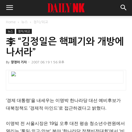
Home
뉴스
정치/외교
뉴스
정치/외교
李 “김정일은 핵폐기와 개방에
나서라”
By
양정아 기자
-
2007.06.19 1:56 오후
‘경제 대통령’을 내세우는 이명박 한나라당 대선 예비후보가
대북정책도 ‘경제적 마인드’로 접근하겠다고 밝혔다.
이명박 전 서울시장은 19일 오후 대전 평송 청소년수련원에서
열리는 ‘통일·외교·안보’ 분야 ‘한나라당 정책비전대회’에서 ‘비