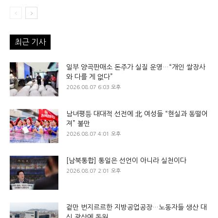
최근 기사
일부 양곡판매소 돈주가 실질 운영…“개인 쌀장사
와 다를 게 없다”
2026.08.07 6:03 오후
남녀평등 대대적 선전에 北 여성들 “현실과 동떨어
져” 불만
2026.08.07 4:01 오후
[남북통합] 통일은 선언이 아니라 실천이다
2026.08.07 2:01 오후
겉만 번지르르한 지방공업공장…노동자들 생산 대
신 광산에 동원