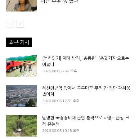
비난 수위 높였다
최근 기사
[북한읽기] 재해 방지, ‘총동원’, ‘총궐기’만으로는
어렵다
2026.08.06 2:47 오후
혜산청년역 앞에서 구루마꾼 무리 간 집단 패싸움
벌어져
2026.08.06 12:31 오후
탈영한 국경경비대 군인 총격으로 사망…군심 크
게 흔들려
2026.08.06 10:15 오전