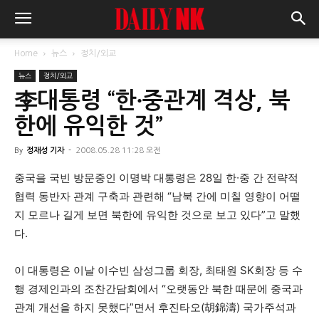
Home
뉴스
정치/외교
뉴스
정치/외교
李대통령 “한∙중관계 격상, 북
한에 유익한 것”
By
정재성 기자
-
2008.05.28 11:28 오전
중국을 국빈 방문중인 이명박 대통령은 28일 한∙중 간 전략적
협력 동반자 관계 구축과 관련해 “남북 간에 미칠 영향이 어떨
지 모르나 길게 보면 북한에 유익한 것으로 보고 있다”고 말했
다.
이 대통령은 이날 이수빈 삼성그룹 회장, 최태원 SK회장 등 수
행 경제인과의 조찬간담회에서 “오랫동안 북한 때문에 중국과
관계 개선을 하지 못했다”면서 후진타오(胡錦濤) 국가주석과