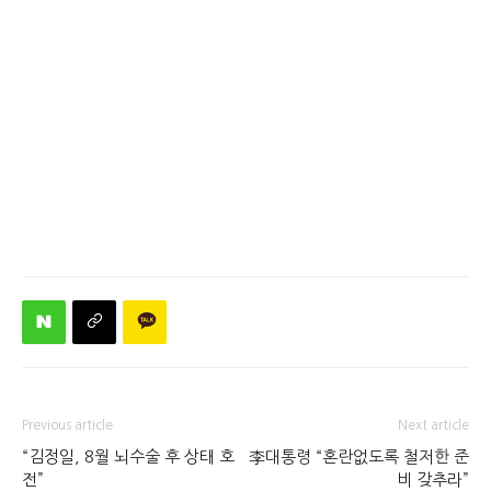
Previous article
Next article
“김정일, 8월 뇌수술 후 상태 호
李대통령 “혼란없도록 철저한 준
전”
비 갖추라”