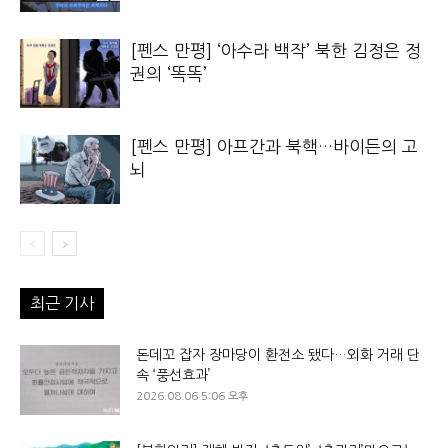
[펜스 만평] ‘아수라 백작’ 북한 김정은 정
권의 ‘똑똑’
[펜스 만평] 아프간과 북핵…바이든의 고
뇌
최근 기사
돈데꼬 잡자 장마당이 환전소 됐다…외화 거래 단
속 ‘풍선효과’
2026.08.06 5:06 오후