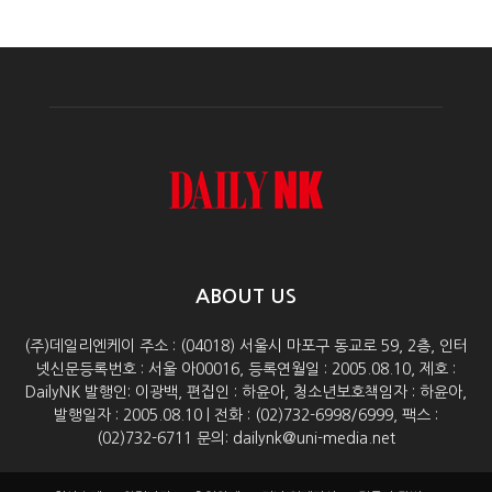
ABOUT US
(주)데일리엔케이 주소 : (04018) 서울시 마포구 동교로 59, 2층, 인터
넷신문등록번호 : 서울 아00016, 등록연월일 : 2005.08.10, 제호 :
DailyNK 발행인: 이광백, 편집인 : 하윤아, 청소년보호책임자 : 하윤아,
발행일자 : 2005.08.10 | 전화 : (02)732-6998/6999, 팩스 :
(02)732-6711 문의: dailynk@uni-media.net