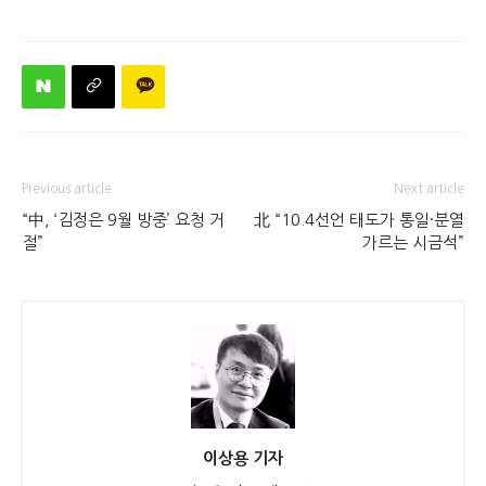
Previous article
Next article
“中, ‘김정은 9월 방중’ 요청 거
北 “10.4선언 태도가 통일·분열
절”
가르는 시금석”
이상용 기자