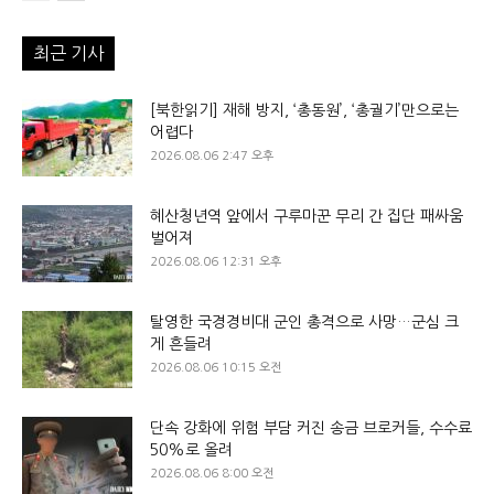
최근 기사
[북한읽기] 재해 방지, ‘총동원’, ‘총궐기’만으로는
어렵다
2026.08.06 2:47 오후
혜산청년역 앞에서 구루마꾼 무리 간 집단 패싸움
벌어져
2026.08.06 12:31 오후
탈영한 국경경비대 군인 총격으로 사망…군심 크
게 흔들려
2026.08.06 10:15 오전
단속 강화에 위험 부담 커진 송금 브로커들, 수수료
50%로 올려
2026.08.06 8:00 오전