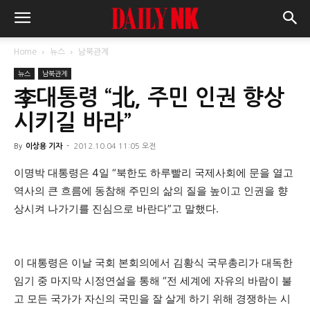
Home
뉴스
남북관계
뉴스
남북관계
李대통령 “北, 주민 인권 향상
시키길 바라”
By
이상용 기자
-
2012.10.04 11:05 오전
이명박 대통령은 4일 “북한도 하루빨리 국제사회에 문을 열고
역사의 큰 흐름에 동참해 주민의 삶의 질을 높이고 인권을 향
상시켜 나가기를 진심으로 바란다”고 말했다.
이 대통령은 이날 국회 본회의에서 김황식 국무총리가 대독한
임기 중 마지막 시정연설을 통해 “전 세계에 자유의 바람이 불
고 모든 국가가 자신의 국민을 잘 살게 하기 위해 경쟁하는 시