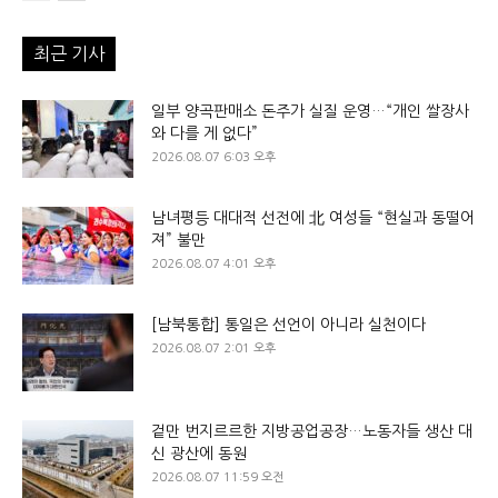
최근 기사
일부 양곡판매소 돈주가 실질 운영…“개인 쌀장사
와 다를 게 없다”
2026.08.07 6:03 오후
남녀평등 대대적 선전에 北 여성들 “현실과 동떨어
져” 불만
2026.08.07 4:01 오후
[남북통합] 통일은 선언이 아니라 실천이다
2026.08.07 2:01 오후
겉만 번지르르한 지방공업공장…노동자들 생산 대
신 광산에 동원
2026.08.07 11:59 오전