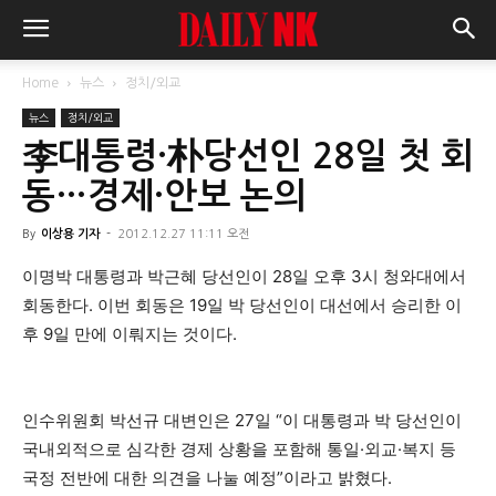
Home
뉴스
정치/외교
뉴스
정치/외교
李대통령·朴당선인 28일 첫 회
동…경제·안보 논의
By
이상용 기자
-
2012.12.27 11:11 오전
이명박 대통령과 박근혜 당선인이 28일 오후 3시 청와대에서
회동한다. 이번 회동은 19일 박 당선인이 대선에서 승리한 이
후 9일 만에 이뤄지는 것이다.
인수위원회 박선규 대변인은 27일 “이 대통령과 박 당선인이
국내외적으로 심각한 경제 상황을 포함해 통일·외교·복지 등
국정 전반에 대한 의견을 나눌 예정”이라고 밝혔다.