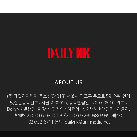
ABOUT US
(주)데일리엔케이 주소 : (04018) 서울시 마포구 동교로 59, 2층, 인터
넷신문등록번호 : 서울 아00016, 등록연월일 : 2005.08.10, 제호 :
DailyNK 발행인: 이광백, 편집인 : 하윤아, 청소년보호책임자 : 하윤아,
발행일자 : 2005.08.10 | 전화 : (02)732-6998/6999, 팩스 :
(02)732-6711 문의: dailynk@uni-media.net