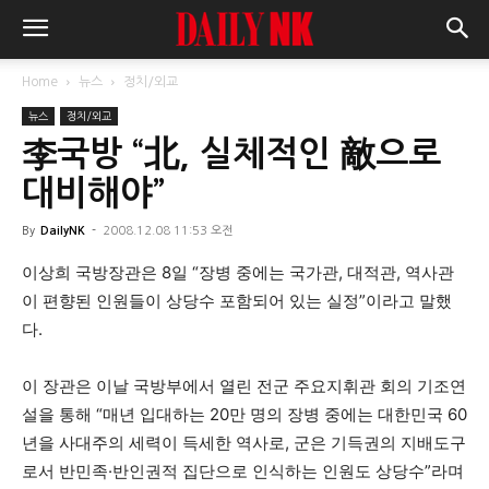
Home
뉴스
정치/외교
뉴스
정치/외교
李국방 “北, 실체적인 敵으로
대비해야”
By
DailyNK
-
2008.12.08 11:53 오전
이상희 국방장관은 8일 “장병 중에는 국가관, 대적관, 역사관
이 편향된 인원들이 상당수 포함되어 있는 실정”이라고 말했
다.
이 장관은 이날 국방부에서 열린 전군 주요지휘관 회의 기조연
설을 통해 “매년 입대하는 20만 명의 장병 중에는 대한민국 60
년을 사대주의 세력이 득세한 역사로, 군은 기득권의 지배도구
로서 반민족·반인권적 집단으로 인식하는 인원도 상당수”라며