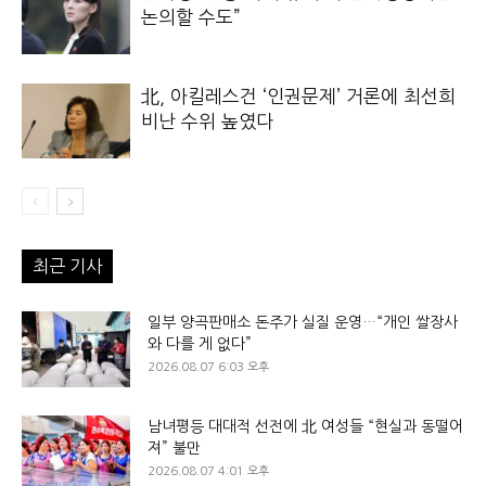
논의할 수도”
北, 아킬레스건 ‘인권문제’ 거론에 최선희
비난 수위 높였다
최근 기사
일부 양곡판매소 돈주가 실질 운영…“개인 쌀장사
와 다를 게 없다”
2026.08.07 6:03 오후
남녀평등 대대적 선전에 北 여성들 “현실과 동떨어
져” 불만
2026.08.07 4:01 오후