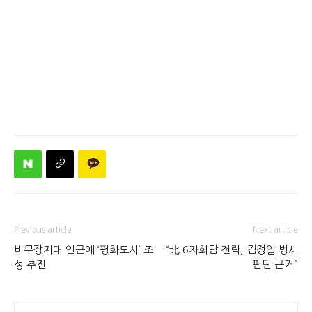
Previous article
Next article
비무장지대 인근에 ‘평화도시’ 조
“北 6자회담 전략, 김정일 병세
성 추진
판단 근거”