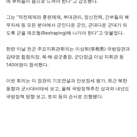
에 부하들이 몸으로 느껴야 한다”고 강조했다.
그는 “작전체제와 훈련체제, 부대관리, 정신전력, 간부들의 복
무자세 등 모든 분야에서 군인다운 군인, 군대다운 군대가 되
도록 군을 재조형(Reshaping)해 나가야 한다”고 덧붙였다.
한편 이날 전군 주요지휘관회의는 이상희(李相憙) 국방장관과
김태영 합참의장, 육·해·공군총장, 군단장급 이상 지휘관 등
140여명이 참석했다.
이번 회의는 이 장관의 기조연설과 안보정세 평가, 최근 북한
동향과 군사대비태세 보고, 올해 국방정책추진 성과와 내년도
국방정책 방향 보고, 토의 등의 순서로 진행됐다.