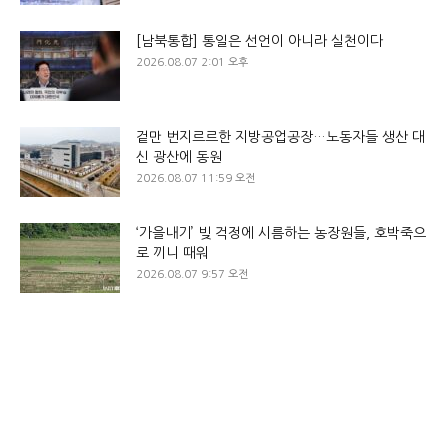
[남북통합] 통일은 선언이 아니라 실천이다
2026.08.07 2:01 오후
겉만 번지르르한 지방공업공장…노동자들 생산 대
신 광산에 동원
2026.08.07 11:59 오전
‘가을내기’ 빚 걱정에 시름하는 농장원들, 호박죽으
로 끼니 때워
2026.08.07 9:57 오전