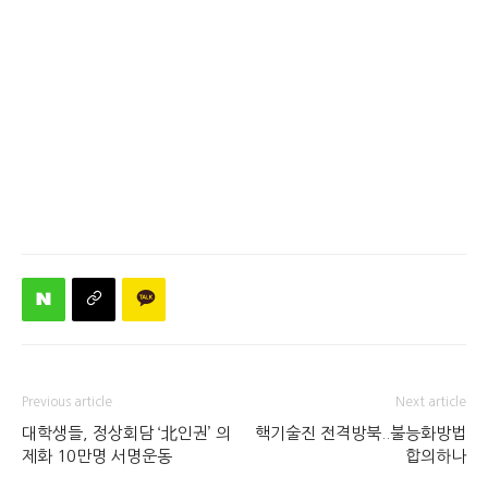
Previous article
Next article
대학생들, 정상회담 ‘北인권’ 의
핵기술진 전격방북..불능화방법
제화 10만명 서명운동
합의하나