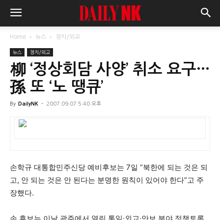
Home
뉴스
정치/외교
뉴스
정치/외교
柳 ‘정상회담 사양’ 취소 요구…
孫 또 ‘노 땡큐’
By
DailyNK
-
2007.09.07 5:40 오후
손학규 대통합민주신당 예비후보는 7일 “북한에 되는 것은 되
고, 안 되는 것은 안 된다는 분명한 원칙이 있어야 한다”고 주
장했다.
손 후보는 이날 광주에서 열린 통일∙외교∙안보 분야 정책토론