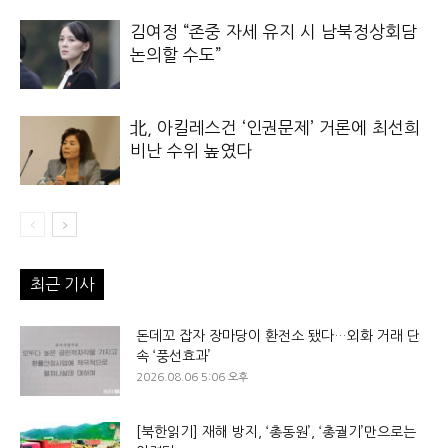
김여정 “존중 자세 유지 시 남북정상회담
논의할 수도”
北, 아킬레스건 ‘인권문제’ 거론에 최선희
비난 수위 높였다
최근 기사
돈데꼬 잡자 장마당이 환전소 됐다…외화 거래 단
속 ‘풍선효과’
2026.08.06 5:06 오후
[북한읽기] 재해 방지, ‘총동원’, ‘총궐기’만으로는