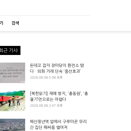
기
검색
최근 기사
돈데꼬 잡자 장마당이 환전소 됐
다…외화 거래 단속 ‘풍선효과’
2026.08.06 5:06 오후
[북한읽기] 재해 방지, ‘총동원’, ‘총
궐기’만으로는 어렵다
2026.08.06 2:47 오후
혜산청년역 앞에서 구루마꾼 무리
간 집단 패싸움 벌어져