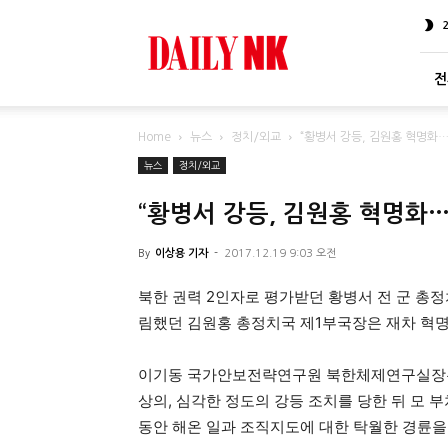
DailyNK
전
Home
뉴스
정치/외교
“황병서 강등, 김원홍 혁명화
뉴스
정치/외교
“황병서 강등, 김원홍 혁명화
By
이상용 기자
-
2017.12.19 9:03 오전
북한 권력 2인자로 평가받던 황병서 전 군 총
림했던 김원홍 총정치국 제1부국장은 재차 혁명
이기동 국가안보전략연구원 북한체제연구실장은 
상의, 심각한 정도의 강등 조치를 당한 뒤 모 
동안 해온 일과 조직지도에 대한 탁월한 경륜을 