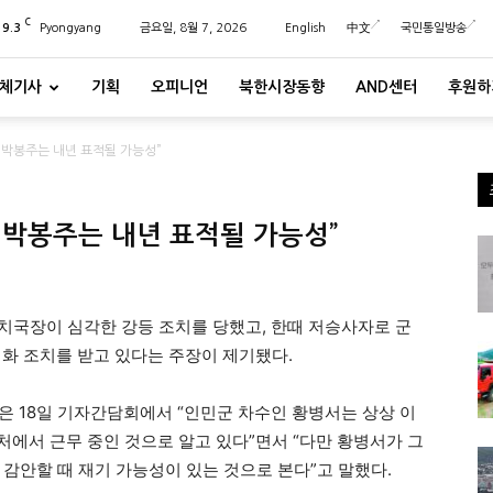
C
29.3
Pyongyang
금요일, 8월 7, 2026
English
中文
국민통일방송
체기사
기획
오피니언
북한시장동향
AND센터
후원하
…박봉주는 내년 표적될 가능성”
…박봉주는 내년 표적될 가능성”
정치국장이 심각한 강등 조치를 당했고, 한때 저승사자로 군
화 조치를 받고 있다는 주장이 제기됐다.
18일 기자간담회에서 “인민군 차수인 황병서는 상상 이
부처에서 근무 중인 것으로 알고 있다”면서 “다만 황병서가 그
감안할 때 재기 가능성이 있는 것으로 본다”고 말했다.