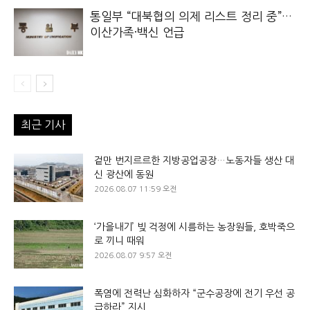
통일부 “대북협의 의제 리스트 정리 중”…
이산가족·백신 언급
최근 기사
겉만 번지르르한 지방공업공장…노동자들 생산 대
신 광산에 동원
2026.08.07 11:59 오전
‘가을내기’ 빚 걱정에 시름하는 농장원들, 호박죽으
로 끼니 때워
2026.08.07 9:57 오전
폭염에 전력난 심화하자 “군수공장에 전기 우선 공
급하라” 지시