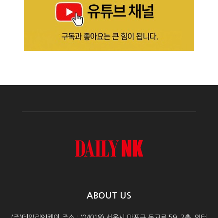
ABOUT US
(주)데일리엔케이 주소 : (04018) 서울시 마포구 동교로 59, 2층, 인터