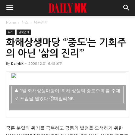
Home
뉴스
남북관계
뉴스
남북관계
화해상생마당 “’중도’는 기회주
의 아닌 ‘삶의 진리’”
By
DailyNK
-
2006.12.01 6:48 오후
▲ 1일 화해상생마당이 ‘화해·상생의 중도주의’를 주제
로 포럼을 열었다 ⓒ데일리NK
국론 분열의 위기를 극복하고 공동의 발전을 모색하기 위한